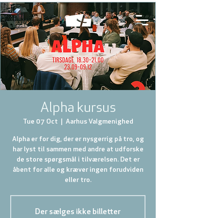
Alpha kursus
Tue 07 Oct
  |  
Aarhus Valgmenighed
Alpha er for dig, der er nysgerrig på tro, og
har lyst til sammen med andre at udforske
de store spørgsmål i tilværelsen. Det er
åbent for alle og kræver ingen forudviden
eller tro.
Der sælges ikke billetter