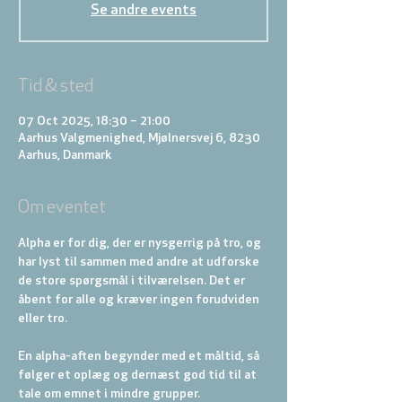
Se andre events
Tid & sted
07 Oct 2025, 18:30 – 21:00
Aarhus Valgmenighed, Mjølnersvej 6, 8230
Aarhus, Danmark
Om eventet
Alpha er for dig, der er nysgerrig på tro, og 
har lyst til sammen med andre at udforske 
de store spørgsmål i tilværelsen. Det er 
åbent for alle og kræver ingen forudviden 
eller tro.
En alpha-aften begynder med et måltid, så 
følger et oplæg og dernæst god tid til at 
tale om emnet i mindre grupper. 