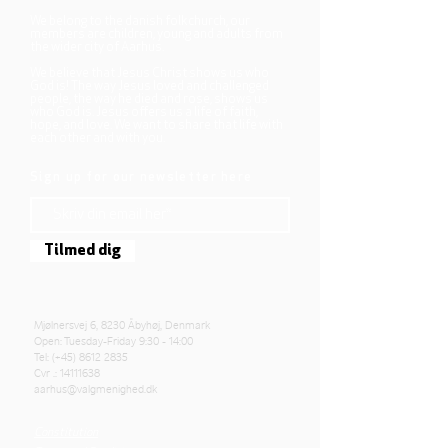
We belong to the danish folkchurch, our
members are children, young and adults from
the wider city of Aarhus.
We believe that Jesus Christ shows us who
God is! The way Jesus loved and challenged
people, the way he died and rose, shows us
who God is. Jesus offers us a life of faith,
hope, and love. We want to share that life with
each other and with you.
Sign up for our newsletter here
Tilmed dig
Mjølnersvej 6, 8230 Åbyhøj, Denmark
Open: Tuesday-Friday 9:30 - 14:00
Tel: (+45)
8612 2835
Cvr .:
14111638
aarhus@valgmenighed.dk
Constitution