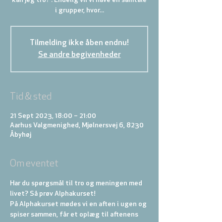
kan jeg tro?”. Endelig vil vi have en samtale
i grupper, hvor...
Tilmelding ikke åben endnu!
Se andre begivenheder
Tid & sted
21 Sept 2023, 18:00 – 21:00
Aarhus Valgmenighed, Mjølnersvej 6, 8230
Åbyhøj
Om eventet
Har du spørgsmål til tro og meningen med 
livet? Så prøv Alphakurset!
På Alphakurset mødes vi en aften i ugen og 
spiser sammen, får et oplæg til aftenens 