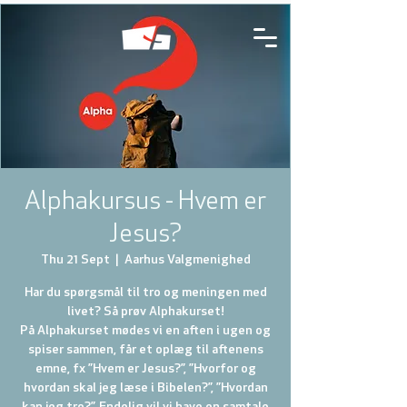
Alphakursus - Hvem er
Jesus?
Thu 21 Sept
  |  
Aarhus Valgmenighed
Har du spørgsmål til tro og meningen med
livet? Så prøv Alphakurset!
På Alphakurset mødes vi en aften i ugen og
spiser sammen, får et oplæg til aftenens
emne, fx ”Hvem er Jesus?”, ”Hvorfor og
hvordan skal jeg læse i Bibelen?”, ”Hvordan