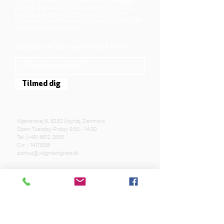
God is! The way Jesus loved and challenged
people, the way he died and rose, shows us
who God is. Jesus offers us a life of faith,
hope, and love. We want to share that life with
each other and with you.
Sign up for our newsletter here
Tilmed dig
Mjølnersvej 6, 8230 Åbyhøj, Denmark
Open: Tuesday-Friday 9:30 - 14:00
Tel: (+45)
8612 2835
Cvr .:
14111638
aarhus@valgmenighed.dk
Constitution
Terms and Conditions