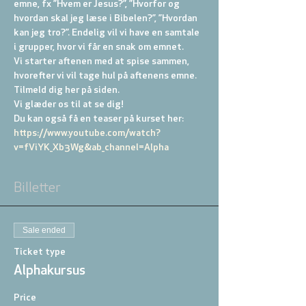
emne, fx ”Hvem er Jesus?”, ”Hvorfor og 
hvordan skal jeg læse i Bibelen?”, ”Hvordan 
kan jeg tro?”. Endelig vil vi have en samtale 
i grupper, hvor vi får en snak om emnet.
Vi starter aftenen med at spise sammen, 
hvorefter vi vil tage hul på aftenens emne. 
Tilmeld dig her på siden.
Vi glæder os til at se dig!
Du kan også få en teaser på kurset her: 
https://www.youtube.com/watch?
v=fViYK_Xb3Wg&ab_channel=Alpha
Billetter
Sale ended
Ticket type
Alphakursus
Price