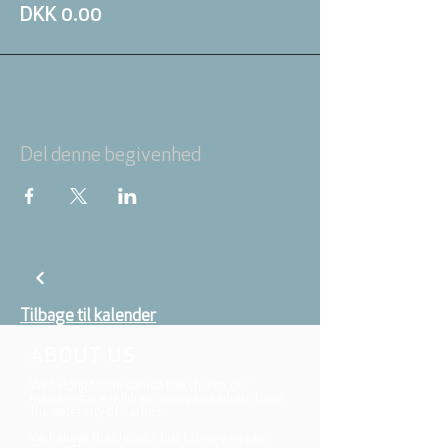
DKK 0.00
Del denne begivenhed
Tilbage til kalender
ABOUT US
We belong to the danish folkchurch, our
members are children, young and adults from
the wider city of Aarhus.
We believe that Jesus Christ shows us who