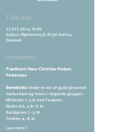
Tid & sted
27 Oct 2024, 10:00
Aarhus, Mjølnersvej 6, 8230 Aarhus,
Danmark
Om eventet
Prædikant: Hans-Christian Vindum 
Pettersson
Børnekirke:
 Under en del af gudstjenesten 
mødes børn og teens i følgende grupper: 
Minikirke: 1-3 år med forælder 
Noahs Ark: 4 år-0. kl. 
Bataljonen: 1.-3. kl. 
Frisbee: 4.-6. kl. 
Læs mere >