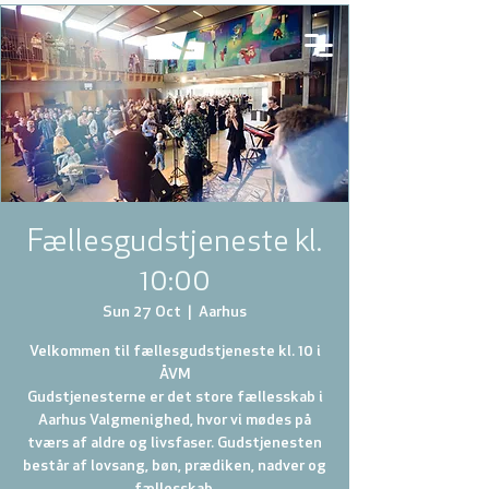
Fællesgudstjeneste kl.
10:00
Sun 27 Oct
  |  
Aarhus
Velkommen til fællesgudstjeneste kl. 10 i
ÅVM
Gudstjenesterne er det store fællesskab i
Aarhus Valgmenighed, hvor vi mødes på
tværs af aldre og livsfaser. Gudstjenesten
består af lovsang, bøn, prædiken, nadver og