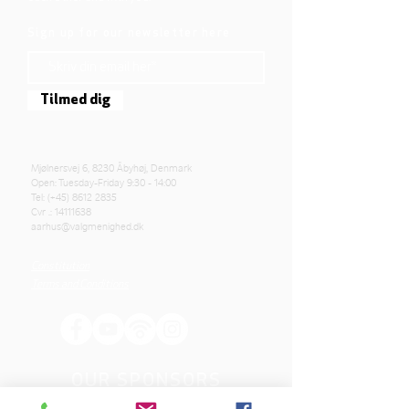
Sign up for our newsletter here
Tilmed dig
Mjølnersvej 6, 8230 Åbyhøj, Denmark
Open: Tuesday-Friday 9:30 - 14:00
Tel: (+45)
8612 2835
Cvr .:
14111638
aarhus@valgmenighed.dk
Constitution
Terms and Conditions
OUR SPONSORS