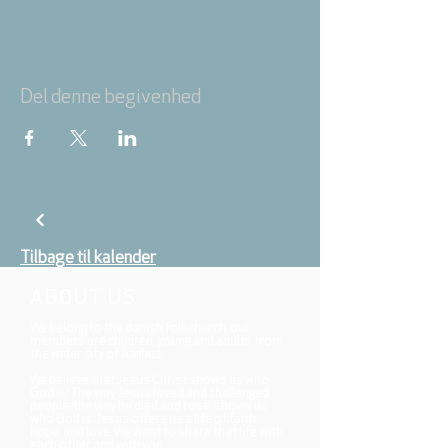
Del denne begivenhed
Tilbage til kalender
ABOUT US
We belong to the danish folkchurch, our
members are children, young and adults from
the wider city of Aarhus.
We believe that Jesus Christ shows us who
God is! The way Jesus loved and challenged
people, the way he died and rose, shows us
who God is. Jesus offers us a life of faith,
hope, and love. We want to share that life with
each other and with you.