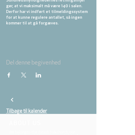
Sundhedsmyndighedernes retningslinjer
gør, at vi maksimalt må være 140 i salen.
Derfor har vi indført et tilmeldingssystem
for at kunne regulere antallet, så ingen
kommer til at gå forgæves.
BørneLounge:
Børn i alderen 0.-7. kl. kan
hygge sig i vores BørneLounge under
prædiken. Der er sodavand, chips og
mulighed for spil og bordtennis. Mød nye
og gamle venner her!
Del denne begivenhed
Tilbage til kalender
ABOUT US
We belong to the danish folkchurch, our