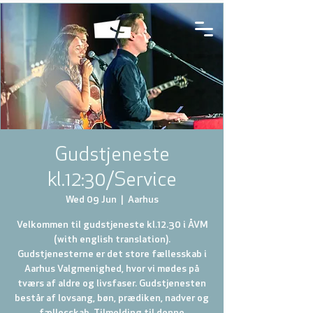
Gudstjeneste
kl.12:30/Service
Wed 09 Jun
  |  
Aarhus
Velkommen til gudstjeneste kl.12.30 i ÅVM
(with english translation).
Gudstjenesterne er det store fællesskab i
Aarhus Valgmenighed, hvor vi mødes på
tværs af aldre og livsfaser. Gudstjenesten
består af lovsang, bøn, prædiken, nadver og