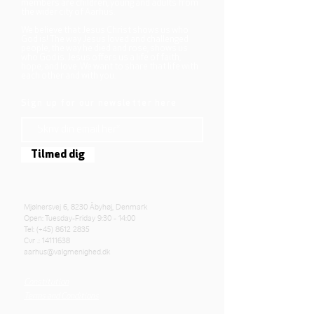
members are children, young and adults from
the wider city of Aarhus.
We believe that Jesus Christ shows us who
God is! The way Jesus loved and challenged
people, the way he died and rose, shows us
who God is. Jesus offers us a life of faith,
hope, and love. We want to share that life with
each other and with you.
Sign up for our newsletter here
Tilmed dig
Mjølnersvej 6, 8230 Åbyhøj, Denmark
Open: Tuesday-Friday 9:30 - 14:00
Tel: (+45)
8612 2835
Cvr .:
14111638
aarhus@valgmenighed.dk
Constitution
Terms and Conditions