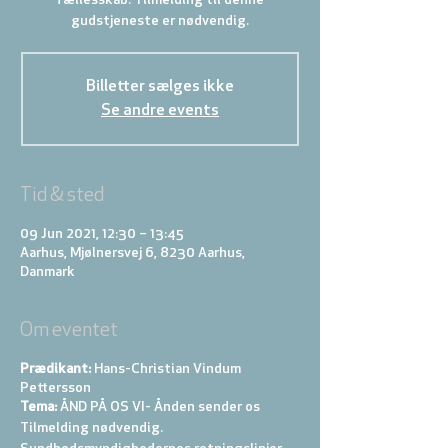
fællesskab. Tilmelding til denne
gudstjeneste er nødvendig.
Billetter sælges ikke
Se andre events
Tid & sted
09 Jun 2021, 12:30 – 13:45
Aarhus, Mjølnersvej 6, 8230 Aarhus,
Danmark
Om eventet
Prædikant:
Hans-Christian Vindum
Pettersson
Tema:
ÅND PÅ OS VI- Ånden sender os
Tilmelding nødvendig.