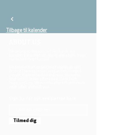
Tilbage til kalender
ABOUT US
We belong to the danish folkchurch, our
members are children, young and adults from
the wider city of Aarhus.
We believe that Jesus Christ shows us who
God is! The way Jesus loved and challenged
people, the way he died and rose, shows us
who God is. Jesus offers us a life of faith,
hope, and love. We want to share that life with
each other and with you.
Sign up for our newsletter here
Tilmed dig