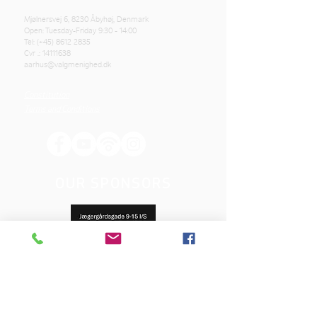
Mjølnersvej 6, 8230 Åbyhøj, Denmark
Open: Tuesday-Friday 9:30 - 14:00
Tel: (+45)
8612 2835
Cvr .:
14111638
aarhus@valgmenighed.dk
Constitution
Terms and Conditions
OUR SPONSORS