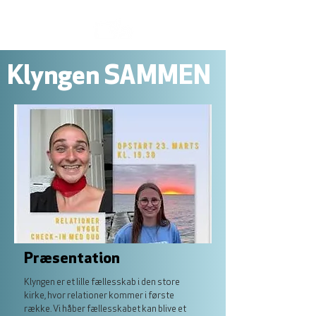
Klyngen SAMMEN
Præsentation
Klyngen er et lille fællesskab i den store
kirke, hvor relationer kommer i første
række. Vi håber fællesskabet kan blive et