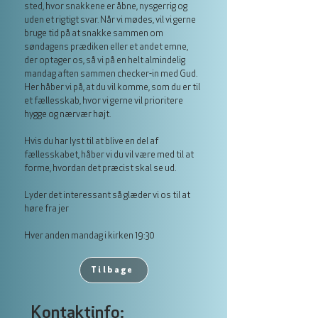
sted, hvor snakkene er åbne, nysgerrig og
uden et rigtigt svar. Når vi mødes, vil vi gerne
bruge tid på at snakke sammen om
søndagens prædiken eller et andet emne,
der optager os, så vi på en helt almindelig
mandag aften sammen checker-in med Gud.
Her håber vi på, at du vil komme, som du er til
et fællesskab, hvor vi gerne vil prioritere
hygge og nærvær højt.
Hvis du har lyst til at blive en del af
fællesskabet, håber vi du vil være med til at
forme, hvordan det præcist skal se ud.
Lyder det interessant så glæder vi os til at
høre fra jer
Hver anden mandag i kirken 19:30
Tilbage
Kontaktinfo: