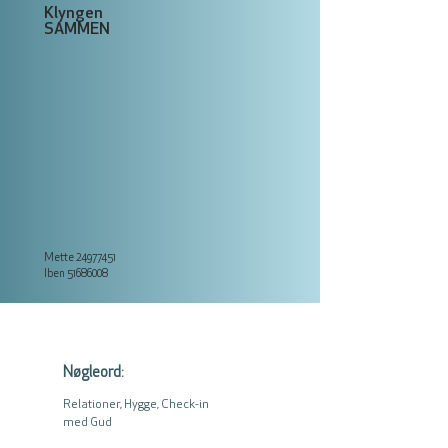
Klyngen
SAMMEN
Mette
24977451
Iben
51686008
Nøgleord:
Relationer, Hygge, Check-in
med Gud