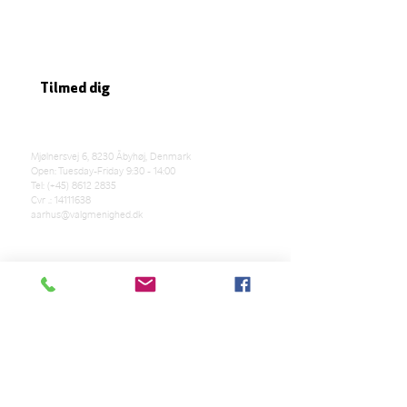
Sign up for our newsletter here
Tilmed dig
Mjølnersvej 6, 8230 Åbyhøj, Denmark
Open: Tuesday-Friday 9:30 - 14:00
Tel: (+45)
8612 2835
Cvr .:
14111638
aarhus@valgmenighed.dk
Constitution
Terms and Conditions
OUR SPONSORS