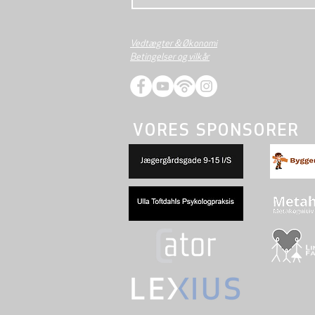
Vedtægter & Økonomi
Betingelser og vilkår
VORES SPONSORER