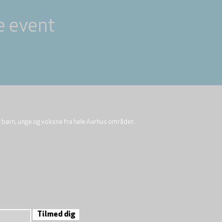
e event
r børn, unge og voksne fra hele Aarhus området.
Tilmed dig