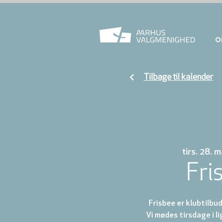
O
Tilbage til kalender
tirs. 28. m
Fri
Frisbee er klubtilbud 
Vi mødes tirsdage i l