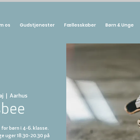
m os
Gudstjenester
Fællesskaber
Børn & Unge
aj
  |  
Aarhus
sbee
for børn i 4-6. klasse.
ige uger 18.30-20.30 på