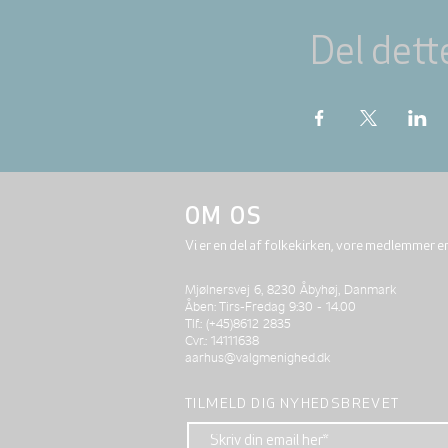
Del dett
OM OS
Vi er en del af folkekirken, vore medlemmer e
Mjølnersvej 6, 8230 Åbyhøj, Danmark
Åben: Tirs-Fredag 9:30 - 14.00
Tlf.: (+45)8612 2835
Cvr.: 14111638
aarhus@valgmenighed.dk
TILMELD DIG NYHEDSBREVET