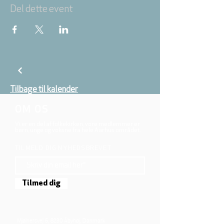
Del dette event
Tilbage til kalender
OM OS
Vi er en del af folkekirken, vore medlemmer er
børn, unge og voksne fra hele Aarhus området.
TILMELD DIG NYHEDSBREVET
Tilmed dig
Mjølnersvej 6, 8230 Åbyhøj, Danmark