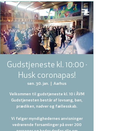
Gudstjeneste kl. 10:00 ·
Husk coronapas!
søn. 30. jan.
  |  
Aarhus
Velkommen til gudstjeneste kl. 10 i ÅVM
Gudstjenesten består af lovsang, bøn,
prædiken, nadver og fællesskab.
Vi følger myndighedernes anvisninger
vedrørende forsamlinger på over 200