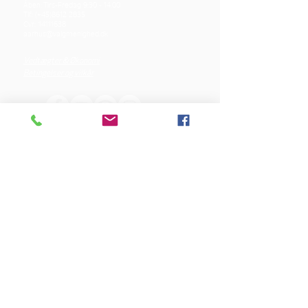
Åben: Tirs-Fredag 9:30 - 14.00
Tlf.: (+45)8612 2835
Cvr.:
14111638
aarhus@valgmenighed.dk
Vedtægter & Økonomi
Betingelser og vilkår
VORES SPONSORER