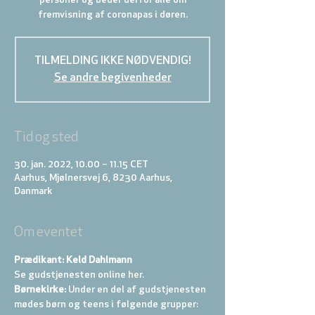
personer og beder derfor alle om
fremvisning af coronapas i døren.
TILMELDING IKKE NØDVENDIG!
Se andre begivenheder
Tid og sted
30. jan. 2022, 10.00 – 11.15 CET
Aarhus, Mjølnersvej 6, 8230 Aarhus,
Danmark
Om eventet
Prædikant: Keld Dahlmann
Se gudstjenesten online
 her.
Børnekirke:
 Under en del af gudstjenesten 
mødes børn og teens i følgende grupper: 