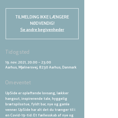
TILMELDING IKKE LÆNGERE
NØDVENDIG!
Se andre begivenheder
Tid og sted
19. nov. 2021, 20.00 – 23.00
Aarhus, Mjølnersvej, 8230 Aarhus, Danmark
Om eventet
UpSide er opløftende lovsang, lækker 
hangout, inspirerende tale, hyggelig 
brætspilsstue, fyldt bar, nye og gamle 
venner. UpSide har alt det du trænger til i 
en Covid-19-tid: Et fællesskab af nye og 