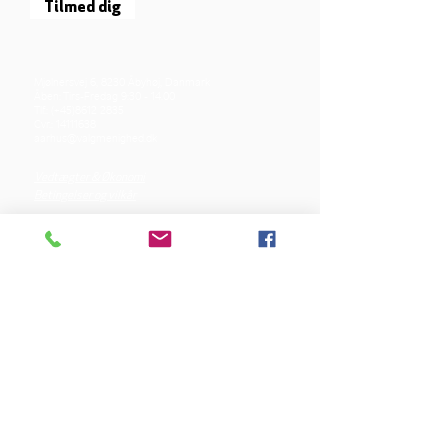
Tilmed dig
Mjølnersvej 6, 8230 Åbyhøj, Danmark
Åben: Tirs-Fredag 9:30 - 14.00
Tlf.: (+45)8612 2835
Cvr.:
14111638
aarhus@valgmenighed.dk
Vedtægter & Økonomi
Betingelser og vilkår
VORES SPONSORER