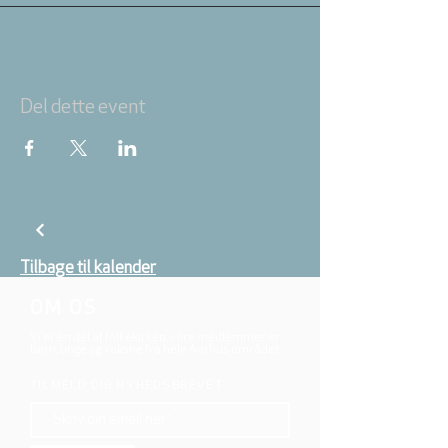
Del dette event
Tilbage til kalender
OM OS
Vi er en del af folkekirken, vore medlemmer er
børn, unge og voksne fra hele Aarhus området.
TILMELD DIG NYHEDSBREVET