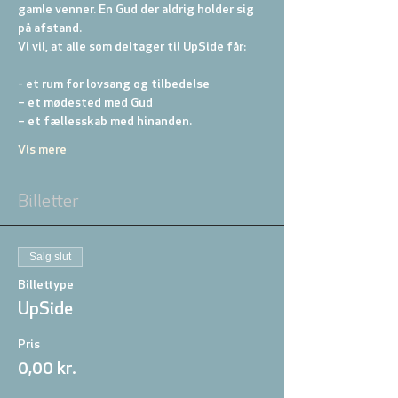
gamle venner. En Gud der aldrig holder sig 
på afstand.
Vi vil, at alle som deltager til UpSide får:
- et rum for lovsang og tilbedelse
– et mødested med Gud
– et fællesskab med hinanden.
Vis mere
Billetter
Salg slut
Billettype
UpSide
Pris
0,00 kr.