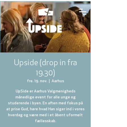
Upside (drop in fra
19.30)
fre. 19. nov.
  |  
Aarhus
UpSide er Aarhus Valgmenigheds
månedlige event for alle unge og
studerende i byen. En aften med fokus på
at prise Gud, høre hvad Han siger ind i vores
hverdag og være med i et åbent uformelt
fællesskab.