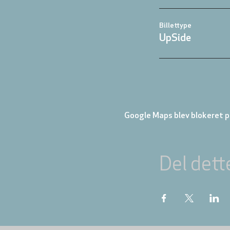
Billettype
UpSide
Google Maps blev blokeret på
Del dett