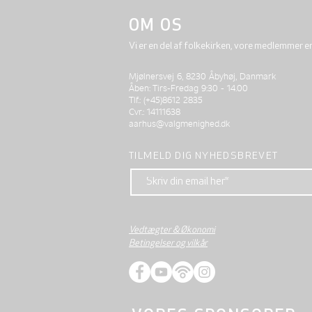
OM OS
Vi er en del af folkekirken, vore medlemmer e
Mjølnersvej 6, 8230 Åbyhøj, Danmark
Åben: Tirs-Fredag 9:30 - 14.00
Tlf.: (+45)8612 2835
Cvr.: 14111638
aarhus@valgmenighed.dk
TILMELD DIG NYHEDSBREVET
Vedtægter & Økonomi
Betingelser og vilkår