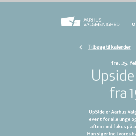
O
Tilbage til kalender
fre. 25. fe
Upside 
fra 
UpSide er Aarhus Va
event for alle unge o
aften med fokus på a
Han siger ind i vores 