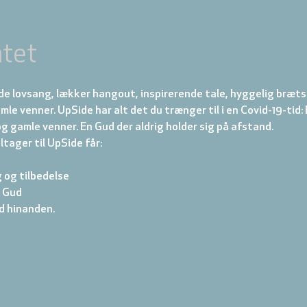
tet
de lovsang, lækker hangout, inspirerende tale, hyggelig brætsp
mle venner. UpSide har alt det du trænger til i en Covid-19-tid: 
g gamle venner. En Gud der aldrig holder sig på afstand.
eltager til UpSide får:
g og tilbedelse
 Gud
d hinanden.