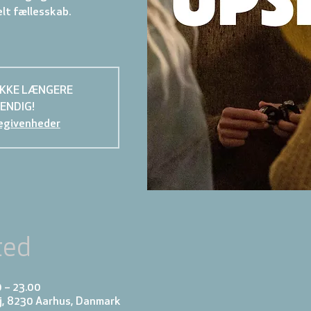
lt fællesskab.
IKKE LÆNGERE
ENDIG!
egivenheder
ted
0 – 23.00
j, 8230 Aarhus, Danmark