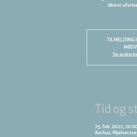
åbent uforme
TILMELDING 
NØDV
Se andre b
Tid og s
25. feb. 2022, 20.0
Aarhus, Mjølnersve