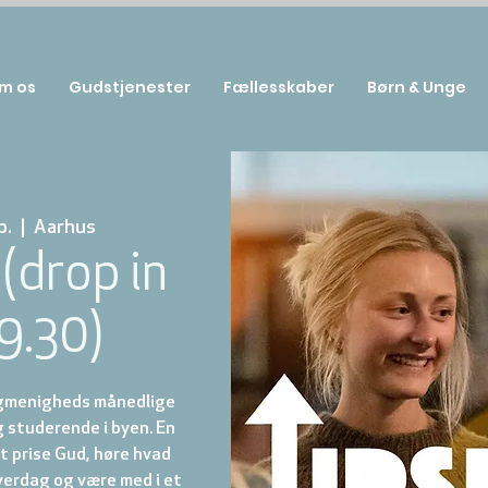
m os
Gudstjenester
Fællesskaber
Børn & Unge
b.
  |  
Aarhus
(drop in
19.30)
lgmenigheds månedlige
g studerende i byen. En
t prise Gud, høre hvad
hverdag og være med i et