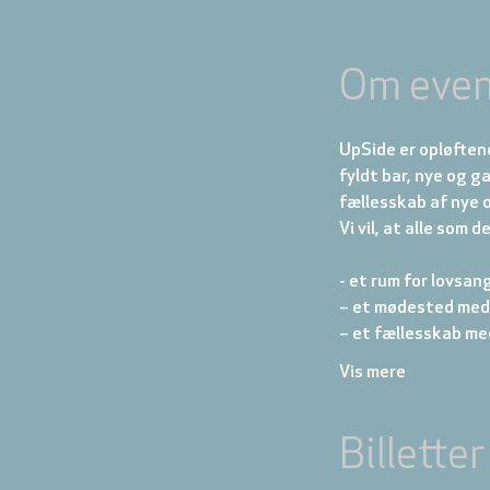
Om even
UpSide er opløften
fyldt bar, nye og ga
fællesskab af nye o
Vi vil, at alle som d
- et rum for lovsan
– et mødested med
– et fællesskab me
Vis mere
Billetter