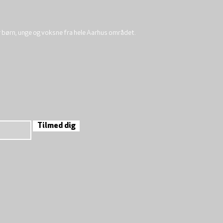
r børn, unge og voksne fra hele Aarhus området.
Tilmed dig