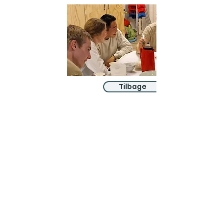
Tilbage
ABOUT US
We belong to the danish folkchurch, our
members are children, young and adults from
the wider city of Aarhus.
We believe that Jesus Christ shows us who
God is! The way Jesus loved and challenged
people, the way he died and rose, shows us
who God is. Jesus offers us a life of faith,
hope, and love. We want to share that life with
each other and with you.
Sign up for our newsletter here