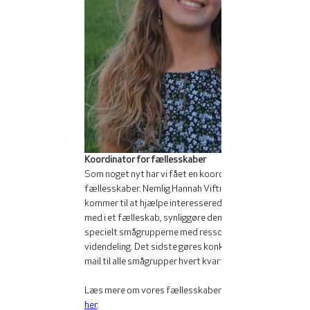
Koordinator for fællesskaber 
Som noget nyt har vi fået en koordinator for 
fællesskaber. Nemlig Hannah Viftrup Højlund. Hun 
kommer til at hjælpe interesserede i at komme 
med i et fælleskab, synliggøre dem og understøtte 
specielt smågrupperne med ressourcer og 
videndeling. Det sidste gøres konkret gennem en 
mail til alle smågrupper hvert kvartal. 
Læs mere om vores fællesskaber på hjemmesiden 
her
.