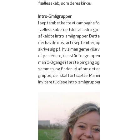
fællesskab, som deres kirke. 
Intro-Smågrupper
I september kørte vi kampagne for at få flere i 
fællesskaberne. I den anledning inviterede vi til 
såkaldte Intro-smågrupper. Dette er smågrupper, 
der havde opstart i september, og hvor man kunne 
skrive sig på, hvis man gerne ville være med. Der er 
et par ledere, der står for gruppen, og så mødes 
man 6-8 gange i første omgang og taler derefter 
sammen, og finder ud af om det er blevet en 
gruppe, der skal fortsætte. Planen er fremover, at 
invitere til disse intro-smågrupper hvert halve år. 