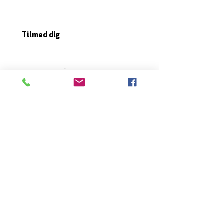
Tilmed dig
Mjølnersvej 6, 8230 Åbyhøj, Denmark
Open: Tuesday-Friday 9:30 - 14:00
Tel: (+45)
8612 2835
Cvr .:
14111638
aarhus@valgmenighed.dk
Constitution
Terms and Conditions
OUR SPONSORS