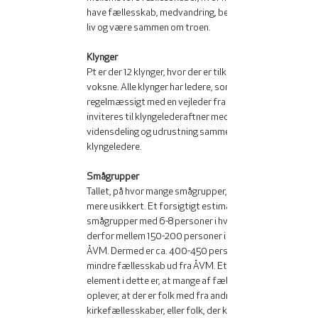
have fællesskab, medvandring, bede sammen, dele 
liv og være sammen om troen. 
Klynger 
Pt er der 12 klynger, hvor der er tilknyttet ca. 250 
voksne. Alle klynger har ledere, som mødes 
regelmæssigt med en vejleder fra staben, og 
inviteres til klyngelederaftner med fokus på 
vidensdeling og udrustning sammen med andre 
klyngeledere. 
Smågrupper
Tallet, på hvor mange smågrupper, der findes, er 
mere usikkert. Et forsigtigt estimat er ca. 25 
smågrupper med 6-8 personer i hver. I alt er der 
derfor mellem 150-200 personer i en smågruppe i 
ÅVM. Dermed er ca. 400-450 personer med i et 
mindre fællesskab ud fra ÅVM. Et spændende 
element i dette er, at mange af fællesskaberne 
oplever, at der er folk med fra andre 
kirkefællesskaber, eller folk, der kun har dette 