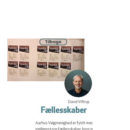
Tilbage
David Viftrup
Fællesskaber
Aarhus Valgmenighed er fyldt med mindre og 
mellemstore fællesskaber, hvor man mødes, for at 