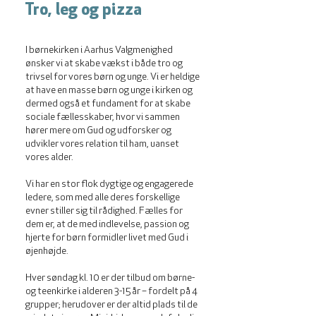
Tro, leg og pizza
I børnekirken i Aarhus Valgmenighed
ønsker vi at skabe vækst i både tro og
trivsel for vores børn og unge. Vi er heldige
at have en masse børn og unge i kirken og
dermed også et fundament for at skabe
sociale fællesskaber, hvor vi sammen
hører mere om Gud og udforsker og
udvikler vores relation til ham, uanset
vores alder.
Vi har en stor flok dygtige og engagerede
ledere, som med alle deres forskellige
evner stiller sig til rådighed. Fælles for
dem er, at de med indlevelse, passion og
hjerte for børn formidler livet med Gud i
øjenhøjde.
Hver søndag kl. 10 er der tilbud om børne-
og teenkirke i alderen 3-15 år – fordelt på 4
grupper; herudover er der altid plads til de