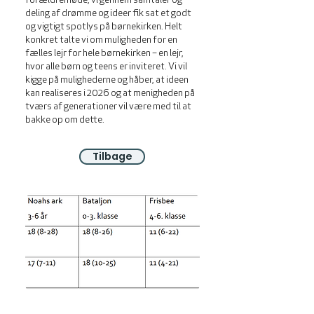
forældremøde, vi gennem samtaler og
deling af drømme og ideer fik sat et godt
og vigtigt spotlys på børnekirken. Helt
konkret talte vi om muligheden for en
fælles lejr for hele børnekirken – en lejr,
hvor alle børn og teens er inviteret. Vi vil
kigge på mulighederne og håber, at ideen
kan realiseres i 2026 og at menigheden på
tværs af generationer vil være med til at
bakke op om dette.
Tilbage