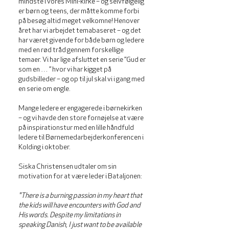
mindste i vores Mini-kirke – og selvfølgelig
er børn og teens, der måtte komme forbi
på besøg altid meget velkomne! Henover
året har vi arbejdet temabaseret – og det
har været givende for både børn og ledere
med en rød tråd gennem forskellige
temaer. Vi har lige afsluttet en serie ”Gud er
som en … ” hvor vi har kigget på
gudsbilleder – og op til jul skal vi i gang med
en serie om engle.
Mange ledere er engagerede i børnekirken
– og vi havde den store fornøjelse at være
på inspirationstur med en lille håndfuld
ledere til Børnemedarbejderkonferencen i
Kolding i oktober.
Siska Christensen udtaler om sin
motivation for at være leder i Bataljonen:
"There is a burning passion in my heart that
the kids will have encounters with God and
His words. Despite my limitations in
speaking Danish, I just want to be available