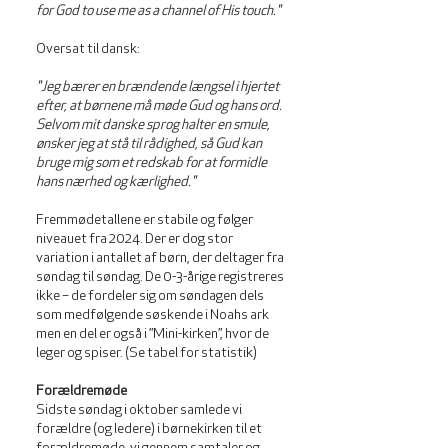
for God to use me as a channel of His touch."
Oversat til dansk:
"Jeg bærer en brændende længsel i hjertet
efter, at børnene må møde Gud og hans ord.
Selvom mit danske sprog halter en smule,
ønsker jeg at stå til rådighed, så Gud kan
bruge mig som et redskab for at formidle
hans nærhed og kærlighed."
Fremmødetallene er stabile og følger
niveauet fra 2024. Der er dog stor
variation i antallet af børn, der deltager fra
søndag til søndag. De 0-3-årige registreres
ikke – de fordeler sig om søndagen dels
som medfølgende søskende i Noahs ark
men en del er også i ”Mini-kirken”, hvor de
leger og spiser. (Se tabel for statistik)
Forældremøde
Sidste søndag i oktober samlede vi
forældre (og ledere) i børnekirken til et