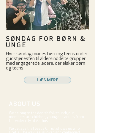
SØNDAG FOR BØRN &
UNGE
Hver søndag mødes børn og teens under
gudstjenesten til aldersinddelte grupper
med engagerede ledere, der elsker børn
og teens
LÆS MERE
ABOUT US
We belong to the danish folkchurch, our
members are children, young and adults from
the wider city of Aarhus.
We believe that Jesus Christ shows us who
God is! The way Jesus loved and challenged