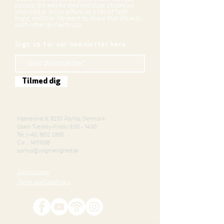
people, the way he died and rose, shows us
who God is. Jesus offers us a life of faith,
hope, and love. We want to share that life with
each other and with you.
Sign up for our newsletter here
Tilmed dig
Mjølnersvej 6, 8230 Åbyhøj, Denmark
Open: Tuesday-Friday 9:30 - 14:00
Tel: (+45)
8612 2835
Cvr .:
14111638
aarhus@valgmenighed.dk
Constitution
Terms and Conditions