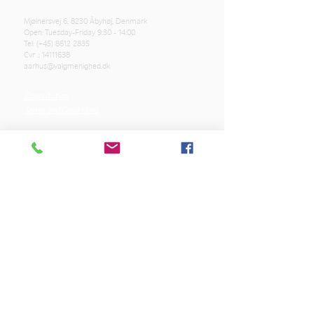
Mjølnersvej 6, 8230 Åbyhøj, Denmark
Open: Tuesday-Friday 9:30 - 14:00
Tel: (+45)
8612 2835
Cvr .:
14111638
aarhus@valgmenighed.dk
Constitution
Terms and Conditions
OUR SPONSORS