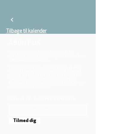
Tilbage til kalender
ABOUT US
We belong to the danish folkchurch, our
members are children, young and adults from
the wider city of Aarhus.
We believe that Jesus Christ shows us who
God is! The way Jesus loved and challenged
people, the way he died and rose, shows us
who God is. Jesus offers us a life of faith,
hope, and love. We want to share that life with
each other and with you.
Sign up for our newsletter here
Tilmed dig