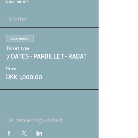
Læs mere >
Billetter
Sale ended
Ticket type
7 DATES - PARBILLET - RABAT
Price
DKK 1,000.00
Del denne begivenhed