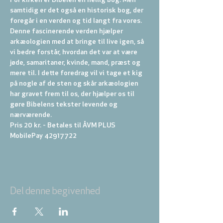
For kirken er Bibelen en hellig bog. Men 
samtidig er det også en historisk bog, der 
foregår i en verden og tid langt fra vores. 
Denne fascinerende verden hjælper 
arkæologien med at bringe til live igen, så 
vi bedre forstår, hvordan det var at være 
jøde, samaritaner, kvinde, mand, præst og 
mere til. I dette foredrag vil vi tage et kig 
på nogle af de sten og skår arkæologien 
har gravet frem til os, der hjælper os til 
gøre Bibelens tekster levende og 
nærværende.
Pris 20 kr. - Betales til ÅVM PLUS 
MobilePay 42917722
Del denne begivenhed