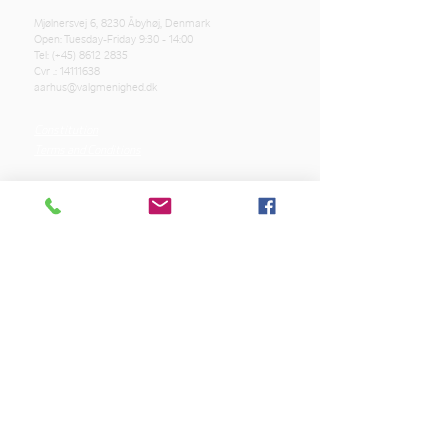
Mjølnersvej 6, 8230 Åbyhøj, Denmark
Open: Tuesday-Friday 9:30 - 14:00
Tel: (+45)
8612 2835
Cvr .:
14111638
aarhus@valgmenighed.dk
Constitution
Terms and Conditions
OUR SPONSORS