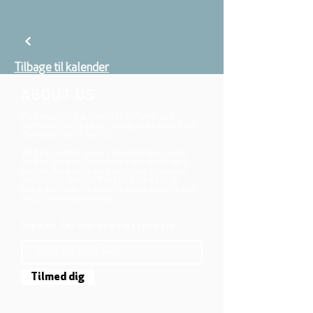
Tilbage til kalender
ABOUT US
We belong to the danish folkchurch, our
members are children, young and adults from
the wider city of Aarhus.
We believe that Jesus Christ shows us who
God is! The way Jesus loved and challenged
people, the way he died and rose, shows us
who God is. Jesus offers us a life of faith,
hope, and love. We want to share that life with
each other and with you.
Sign up for our newsletter here
Tilmed dig