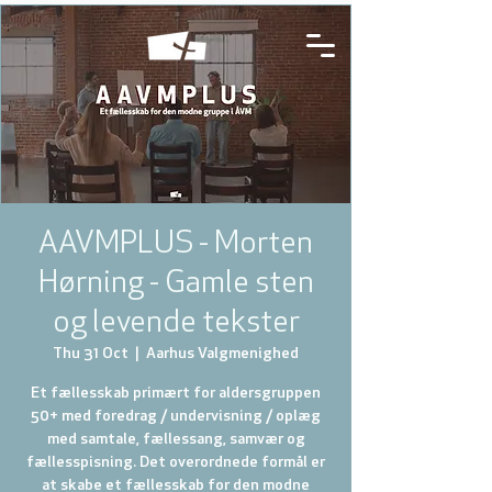
AAVMPLUS - Morten
Hørning - Gamle sten
og levende tekster
Thu 31 Oct
  |  
Aarhus Valgmenighed
Et fællesskab primært for aldersgruppen
50+ med foredrag / undervisning / oplæg
med samtale, fællessang, samvær og
fællesspisning. Det overordnede formål er
at skabe et fællesskab for den modne