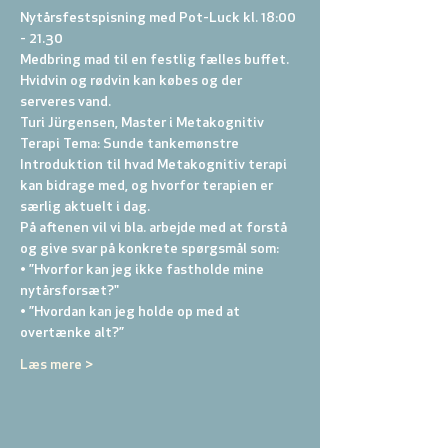
Nytårsfestspisning med Pot-Luck kl. 18:00 
- 21.30 
Medbring mad til en festlig fælles buffet. 
Hvidvin og rødvin kan købes og der 
serveres vand. 
Turi Jürgensen, Master i Metakognitiv 
Terapi Tema: Sunde tankemønstre 
Introduktion til hvad Metakognitiv terapi 
kan bidrage med, og hvorfor terapien er 
særlig aktuelt i dag. 
På aftenen vil vi bla. arbejde med at forstå 
og give svar på konkrete spørgsmål som:
• ”Hvorfor kan jeg ikke fastholde mine 
nytårsforsæt?"
• ”Hvordan kan jeg holde op med at 
overtænke alt?” 
Læs mere >