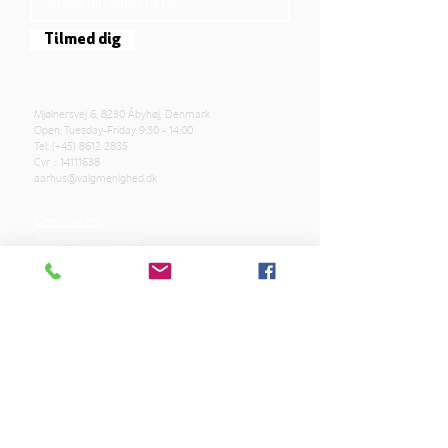
Tilmed dig
Mjølnersvej 6, 8230 Åbyhøj, Denmark
Open: Tuesday-Friday 9:30 - 14:00
Tel: (+45)
8612 2835
Cvr .:
14111638
aarhus@valgmenighed.dk
Constitution
Terms and Conditions
OUR SPONSORS