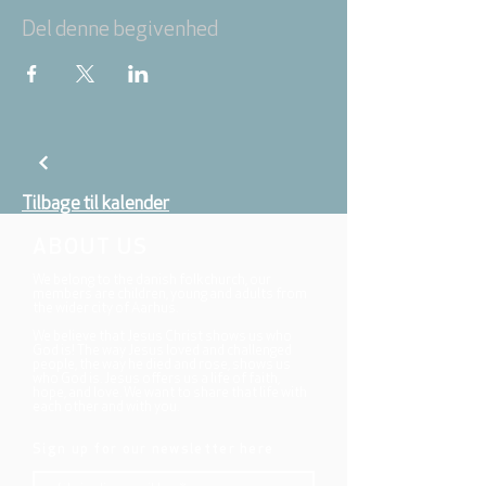
Del denne begivenhed
Tilbage til kalender
ABOUT US
We belong to the danish folkchurch, our
members are children, young and adults from
the wider city of Aarhus.
We believe that Jesus Christ shows us who
God is! The way Jesus loved and challenged
people, the way he died and rose, shows us
who God is. Jesus offers us a life of faith,
hope, and love. We want to share that life with
each other and with you.
Sign up for our newsletter here