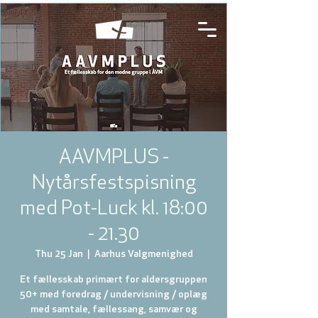
AAVMPLUS -
Nytårsfestspisning
med Pot-Luck kl. 18:00
- 21.30
Thu 25 Jan
  |  
Aarhus Valgmenighed
Et fællesskab primært for aldersgruppen
50+ med foredrag / undervisning / oplæg
med samtale, fællessang, samvær og