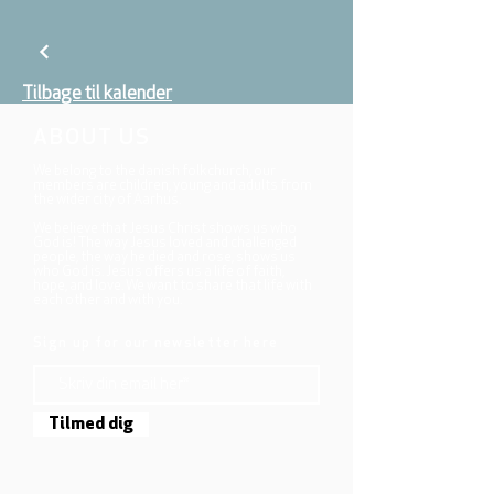
Tilbage til kalender
ABOUT US
We belong to the danish folkchurch, our
members are children, young and adults from
the wider city of Aarhus.
We believe that Jesus Christ shows us who
God is! The way Jesus loved and challenged
people, the way he died and rose, shows us
who God is. Jesus offers us a life of faith,
hope, and love. We want to share that life with
each other and with you.
Sign up for our newsletter here
Tilmed dig