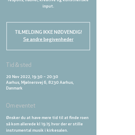
respons, nadver, kreative og kunstneriske
input.
TILMELDING IKKE NØDVENDIG!
Se andre begivenheder
Tid & sted
20 Nov 2022, 19:30 – 20:30
Aarhus, Mjølnersvej 6, 8230 Aarhus,
Danmark
Om eventet
Ønsker du at have mere tid til at finde roen 
så kom allerede kl 19.15 hvor der er stille 
instrumental musik i kirkesalen.