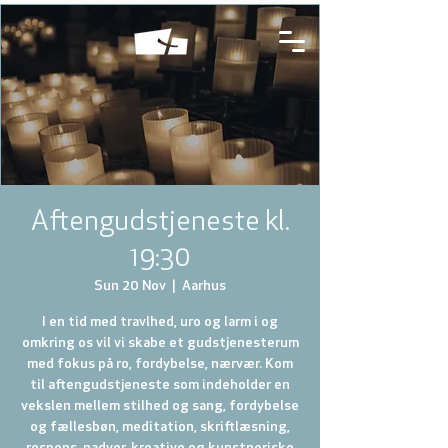
Aftengudstjeneste kl.
19:30
Sun 20 Nov
  |  
Aarhus
I en tid med travlhed, uro og larm i og
omkring os vil vi skabe et gudstjenesterum
med fokus på ro, fordybelse, nærvær. Kom
til aftengudstjeneste som indeholder en
vekslen mellem stilhed og sang, fordybelse
og fællesbøn, meditation, skriftlæsning,