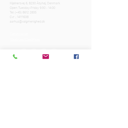
Mjølnersvej 6, 8230 Åbyhøj, Denmark
Open: Tuesday-Friday 9:30 - 14:00
Tel: (+45)
8612 2835
Cvr .:
14111638
aarhus@valgmenighed.dk
Constitution
Terms and Conditions
OUR SPONSORS