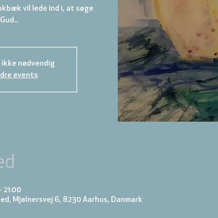
bæk vil lede ind i, at søge
Gud...
 ikke nødvendig
dre events
ed
– 21:00
ed, Mjølnersvej 6, 8230 Aarhus, Danmark