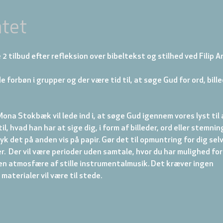
tet
re 2 tilbud efter refleksion over bibeltekst og stilhed ved Filip 
ede forbøn i grupper og der være tid til, at søge Gud for ord, bill
ona Stokbæk vil lede ind i, at søge Gud igennem vores lyst til 
il, hvad han har at sige dig, i form af billeder, ord eller stemning
yk det på anden vis på papir. Gør det til opmuntring for dig selv
er.  Der vil være perioder uden samtale, hvor du har mulighed for
n atmosfære af stille instrumentalmusik. Det kræver ingen 
aterialer vil være til stede.