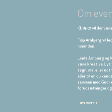
Om even
Kl. 19-21 vil der væ
Filip Arnbjerg vil l
hinanden. 
Linda Arnbjerg og M
være kreative. Lyt t
tegn, mal eller udtr
eller til en du kend
sammen med Gud i e
forudsætninger og m
Læs mere >