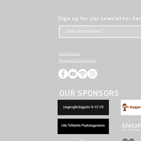
aarhus@valgmenighed.dk
Sign up for our newsletter he
Constitution
Terms and Conditions
OUR SPONSORS