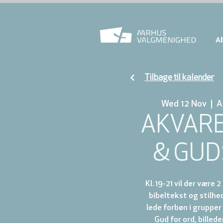
A
Tilbage til kalender
Wed 12 Nov
  |  
A
AKVAR
& GU
Kl. 19-21 vil der være 
bibeltekst og stilhed 
lede forbøn i grupper 
Gud for ord, billed