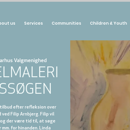
bout us
Services
Communities
Children & Youth
arhus Valgmenighed
ELMALERI
DSSØGEN
2 tilbud efter refleksion over
ved Filip Arnbjerg. Filip vil
og der være tid til, at søge
er mm. for hinanden. Linda