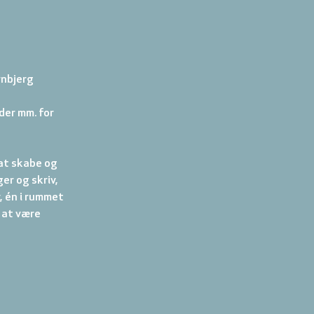
Arnbjerg
eder mm. for 
at skabe og 
er og skriv, 
, én i rummet 
 at være 