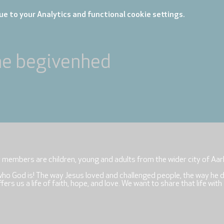
e to your Analytics and functional cookie settings.
ne begivenhed
r members are children, young and adults from the wider city of Aar
who God is! The way Jesus loved and challenged people, the way he 
rs us a life of faith, hope, and love. We want to share that life with