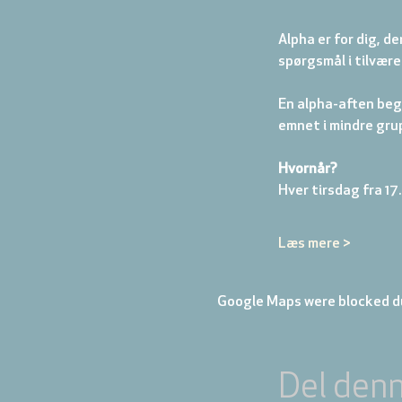
Alpha er for dig, d
spørgsmål i tilvære
En alpha-aften begy
emnet i mindre grup
Hvornår? 
Hver tirsdag fra 17.
Læs mere >
Google Maps were blocked du
Del den