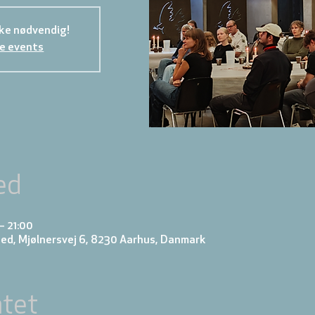
kke nødvendig!
e events
ed
– 21:00
ed, Mjølnersvej 6, 8230 Aarhus, Danmark
tet