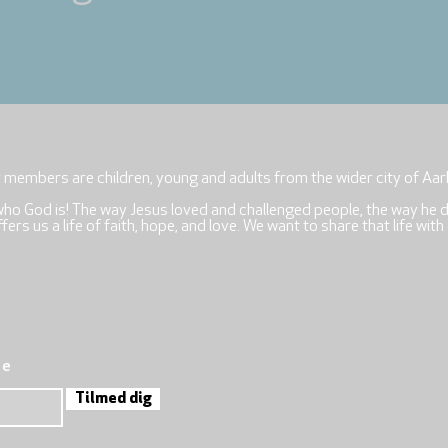
r members are children, young and adults from the wider city of Aar
who God is! The way Jesus loved and challenged people, the way he 
rs us a life of faith, hope, and love. We want to share that life with
re
Tilmed dig