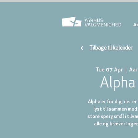
A
Tilbage til kalender
Tue 07 Apr
  |  
Aar
Alpha
Alpha er for dig, der er
lyst til sammen med
store spørgsmål i tilvæ
alle og kræver ingen