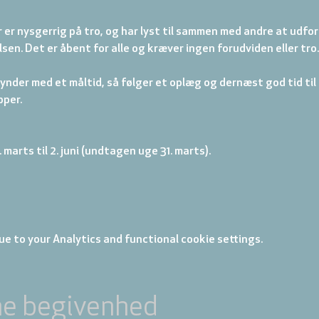
er er nysgerrig på tro, og har lyst til sammen med andre at udfo
lsen. Det er åbent for alle og kræver ingen forudviden eller tro.
nder med et måltid, så følger et oplæg og dernæst god tid til 
per. 
. marts til 2. juni (undtagen uge 31. marts).
e to your Analytics and functional cookie settings.
ne begivenhed