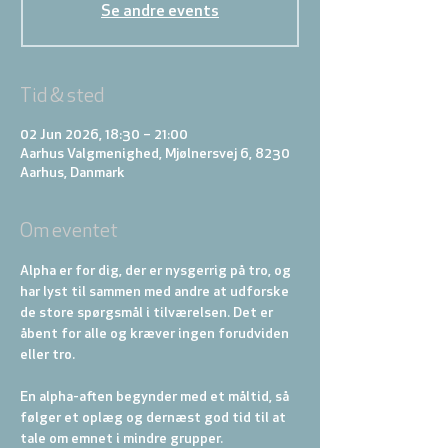
Se andre events
Tid & sted
02 Jun 2026, 18:30 – 21:00
Aarhus Valgmenighed, Mjølnersvej 6, 8230
Aarhus, Danmark
Om eventet
Alpha er for dig, der er nysgerrig på tro, og 
har lyst til sammen med andre at udforske 
de store spørgsmål i tilværelsen. Det er 
åbent for alle og kræver ingen forudviden 
eller tro.
En alpha-aften begynder med et måltid, så 
følger et oplæg og dernæst god tid til at 
tale om emnet i mindre grupper. 