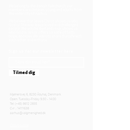
We belong to the danish folkchurch, our
members are children, young and adults from
the wider city of Aarhus.
We believe that Jesus Christ shows us who
God is! The way Jesus loved and challenged
people, the way he died and rose, shows us
who God is. Jesus offers us a life of faith,
hope, and love. We want to share that life with
each other and with you.
Sign up for our newsletter here
Tilmed dig
Mjølnersvej 6, 8230 Åbyhøj, Denmark
Open: Tuesday-Friday 9:30 - 14:00
Tel: (+45)
8612 2835
Cvr .:
14111638
aarhus@valgmenighed.dk
Constitution