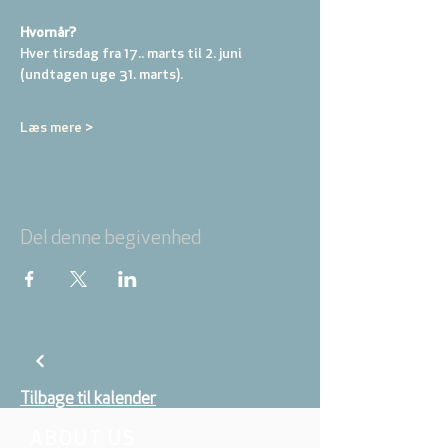
Hvornår? 
Hver tirsdag fra 17.. marts til 2. juni 
(undtagen uge 31. marts).
Læs mere >
Del denne begivenhed
Tilbage til kalender
ABOUT US