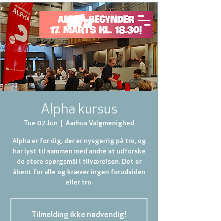
Alpha kursus
Tue 02 Jun
  |  
Aarhus Valgmenighed
Alpha er for dig, der er nysgerrig på tro, og
har lyst til sammen med andre at udforske
de store spørgsmål i tilværelsen. Det er
åbent for alle og kræver ingen forudviden
eller tro.
Tilmelding ikke nødvendig!