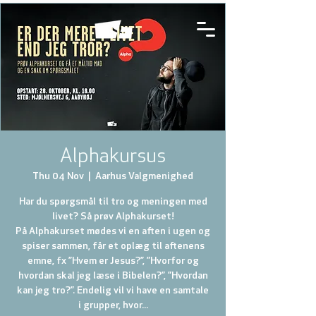
Alphakursus
Thu 04 Nov
  |  
Aarhus Valgmenighed
Har du spørgsmål til tro og meningen med
livet? Så prøv Alphakurset!
På Alphakurset mødes vi en aften i ugen og
spiser sammen, får et oplæg til aftenens
emne, fx ”Hvem er Jesus?”, ”Hvorfor og
hvordan skal jeg læse i Bibelen?”, ”Hvordan
kan jeg tro?”. Endelig vil vi have en samtale
i grupper, hvor...