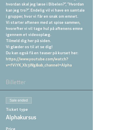
hvordan skal jeg læse i Bibelen?”, ”Hvordan 
kan jeg tro?”. Endelig vil vi have en samtale 
i grupper, hvor vi får en snak om emnet.
Vi starter aftenen med at spise sammen, 
hvorefter vi vil tage hul på aftenens emne 
igennem et videooplæg. 
Tilmeld dig her på siden.
Vi glæder os til at se dig!
Du kan også få en teaser på kurset her: 
https://www.youtube.com/watch?
v=fViYK_Xb3Wg&ab_channel=Alpha
Billetter
Sale ended
Ticket type
Alphakursus
Price