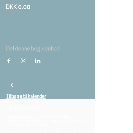
DKK 0.00
Del denne begivenhed
Tilbage til kalender
ABOUT US
We belong to the danish folkchurch, our
members are children, young and adults from
the wider city of Aarhus.
We believe that Jesus Christ shows us who