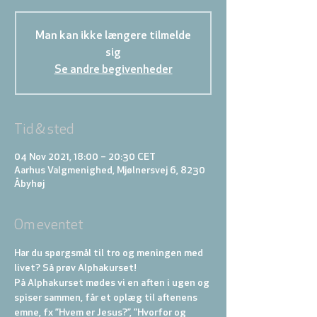
Man kan ikke længere tilmelde
sig
Se andre begivenheder
Tid & sted
04 Nov 2021, 18:00 – 20:30 CET
Aarhus Valgmenighed, Mjølnersvej 6, 8230
Åbyhøj
Om eventet
Har du spørgsmål til tro og meningen med 
livet? Så prøv Alphakurset!
På Alphakurset mødes vi en aften i ugen og 
spiser sammen, får et oplæg til aftenens 
emne, fx ”Hvem er Jesus?”, ”Hvorfor og 