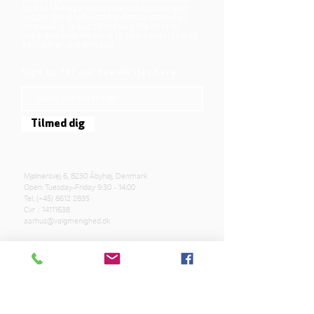
God is! The way Jesus loved and challenged
people, the way he died and rose, shows us
who God is. Jesus offers us a life of faith,
hope, and love. We want to share that life with
each other and with you.
Sign up for our newsletter here
Tilmed dig
Mjølnersvej 6, 8230 Åbyhøj, Denmark
Open: Tuesday-Friday 9:30 - 14:00
Tel: (+45)
8612 2835
Cvr .:
14111638
aarhus@valgmenighed.dk
Constitution
Terms and Conditions