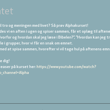
tet
il tro og meningen med livet? Så prøv Alphakurset!
s vi en aften i ugen og spiser sammen, får et oplæg til aftene
vorfor og hvordan skal jeg læse i Bibelen?”, ”Hvordan kan jeg tr
le i grupper, hvor vi får en snak om emnet.
med at spise sammen, hvorefter vi vil tage hul på aftenens emne
e dig!
easer på kurset her: 
https://www.youtube.com/watch?
_channel=Alpha