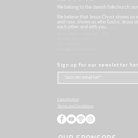
We belong to the danish folkchurch, ou
We believe that Jesus Christ shows us 
and rose, shows us who God is. Jesus offe
each other and with you.
Mjølnersvej 6, 8230 Åbyhøj, Denmark
Open: Tuesday-Friday 9:30 - 14:00
Tel: (+45) 8612 2835
Cvr .: 14111638
aarhus@valgmenighed.dk
Sign up for our newsletter he
Constitution
Terms and Conditions