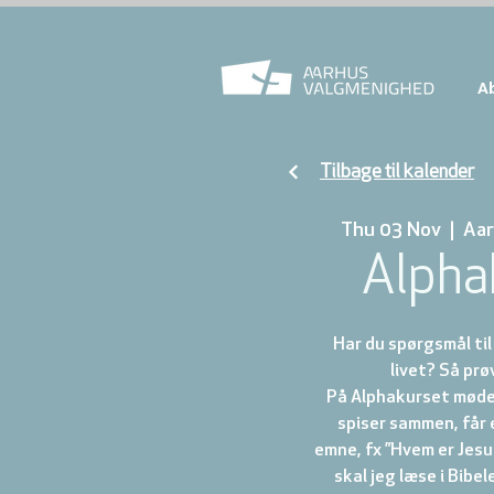
A
Tilbage til kalender
Thu 03 Nov
  |  
Aar
Alpha
Har du spørgsmål ti
livet? Så prø
På Alphakurset mødes
spiser sammen, får 
emne, fx ”Hvem er Jesu
skal jeg læse i Bibel