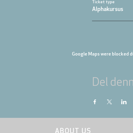
Ticket type
Alphakursus
Google Maps were blocked du
Del den
ABOUT US