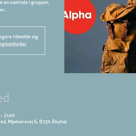
ave en samtale i grupper,
or...
gere tilmelde sig
egivenheder
ed
– 21:00
d, Mjølnersvej 6, 8230 Åbyhøj