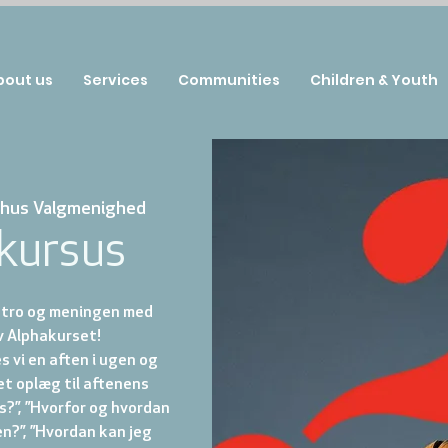
bout us
Services
Communities
Children & Youth
hus Valgmenighed
kursus
l tro og meningen med
v Alphakurset!
 vi en aften i ugen og
et oplæg til aftenens
s?”, ”Hvorfor og hvordan
en?”, ”Hvordan kan jeg