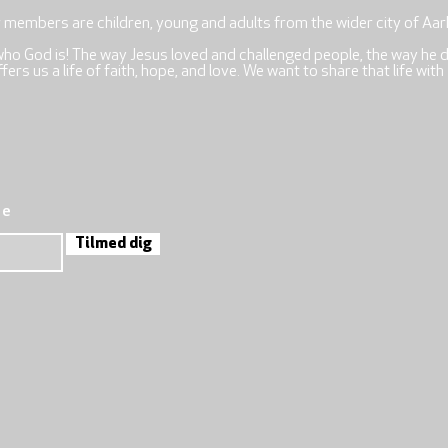
r members are children, young and adults from the wider city of Aar
who God is! The way Jesus loved and challenged people, the way he 
rs us a life of faith, hope, and love. We want to share that life with
re
Tilmed dig