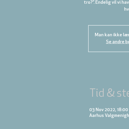
tro?”. Endelig vil vi h
hv
Man kan ikke læn
Se andre b
Tid & st
03 Nov 2022, 18:00 
Aarhus Valgmenighe