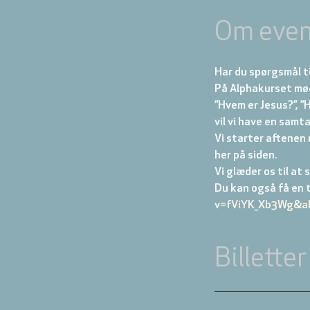
Om even
Har du spørgsmål t
På Alphakurset møde
”Hvem er Jesus?”, ”H
vil vi have en samta
Vi starter aftenen 
her på siden.
Vi glæder os til at s
Du kan også få en t
v=fViYK_Xb3Wg&ab
Billetter