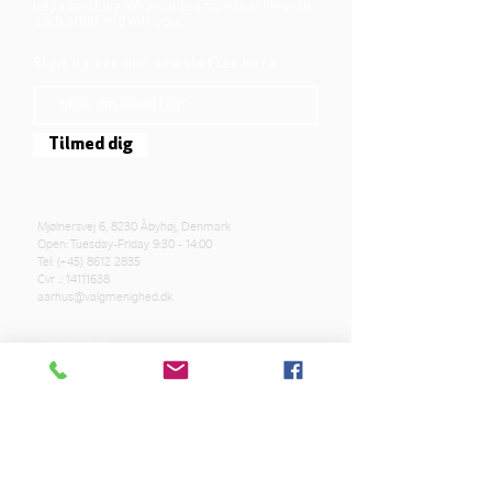
hope, and love. We want to share that life with
each other and with you.
Sign up for our newsletter here
Tilmed dig
Mjølnersvej 6, 8230 Åbyhøj, Denmark
Open: Tuesday-Friday 9:30 - 14:00
Tel: (+45)
8612 2835
Cvr .:
14111638
aarhus@valgmenighed.dk
Constitution
Terms and Conditions
OUR SPONSORS