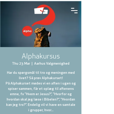
Alphakursus
Thu 23 Mar
  |  
Aarhus Valgmenighed
Har du spørgsmål til tro og meningen med
livet? Så prøv Alphakurset!
På Alphakurset mødes vi en aften i ugen og
spiser sammen, får et oplæg til aftenens
emne, fx ”Hvem er Jesus?”, ”Hvorfor og
hvordan skal jeg læse i Bibelen?”, ”Hvordan
kan jeg tro?”. Endelig vil vi have en samtale
i grupper, hvor...