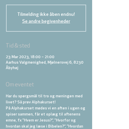
Tilmelding ikke åben endnu!
Se andre begivenheder
Tid & sted
23 Mar 2023, 18:00 – 21:00
Aarhus Valgmenighed, Mjølnersvej 6, 8230
Åbyhøj
Om eventet
Har du spørgsmål til tro og meningen med 
livet? Så prøv Alphakurset!
På Alphakurset mødes vi en aften i ugen og 
spiser sammen, får et oplæg til aftenens 
emne, fx ”Hvem er Jesus?”, ”Hvorfor og 
hvordan skal jeg læse i Bibelen?”, ”Hvordan 