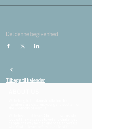
Del denne begivenhed
Tilbage til kalender
ABOUT US
We belong to the danish folkchurch, our
members are children, young and adults from
the wider city of Aarhus.
We believe that Jesus Christ shows us who
God is! The way Jesus loved and challenged
people, the way he died and rose, shows us
who God is. Jesus offers us a life of faith,