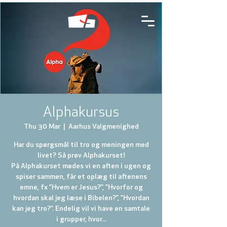
Alphakursus
Thu 30 Mar
  |  
Aarhus Valgmenighed
Har du spørgsmål til tro og meningen med
livet? Så prøv Alphakurset!
På Alphakurset mødes vi en aften i ugen og
spiser sammen, får et oplæg til aftenens
emne, fx ”Hvem er Jesus?”, ”Hvorfor og
hvordan skal jeg læse i Bibelen?”, ”Hvordan
kan jeg tro?”. Endelig vil vi have en samtale
i grupper, hvor...