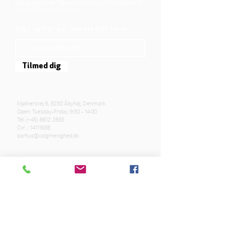
hope, and love. We want to share that life with
each other and with you.
Sign up for our newsletter here
Tilmed dig
Mjølnersvej 6, 8230 Åbyhøj, Denmark
Open: Tuesday-Friday 9:30 - 14:00
Tel: (+45)
8612 2835
Cvr .:
14111638
aarhus@valgmenighed.dk
Constitution
Terms and Conditions
OUR SPONSORS