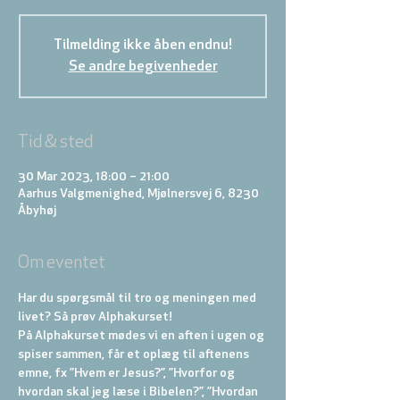
Tilmelding ikke åben endnu!
Se andre begivenheder
Tid & sted
30 Mar 2023, 18:00 – 21:00
Aarhus Valgmenighed, Mjølnersvej 6, 8230
Åbyhøj
Om eventet
Har du spørgsmål til tro og meningen med 
livet? Så prøv Alphakurset!
På Alphakurset mødes vi en aften i ugen og 
spiser sammen, får et oplæg til aftenens 
emne, fx ”Hvem er Jesus?”, ”Hvorfor og 
hvordan skal jeg læse i Bibelen?”, ”Hvordan 