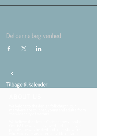
Del denne begivenhed
Tilbage til kalender
ABOUT US
We belong to the danish folkchurch, our
members are children, young and adults from
the wider city of Aarhus.
We believe that Jesus Christ shows us who
God is! The way Jesus loved and challenged
people, the way he died and rose, shows us
who God is. Jesus offers us a life of faith,