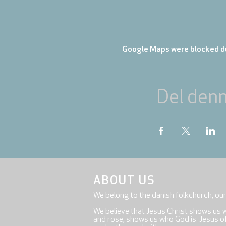
Google Maps were blocked du
Del den
ABOUT US
We belong to the danish folkchurch, ou
We believe that Jesus Christ shows us 
and rose, shows us who God is. Jesus offe