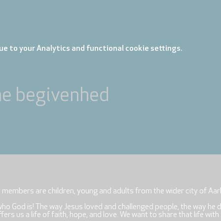
e to your Analytics and functional cookie settings.
ne begivenhed
r members are children, young and adults from the wider city of Aar
who God is! The way Jesus loved and challenged people, the way he 
rs us a life of faith, hope, and love. We want to share that life with