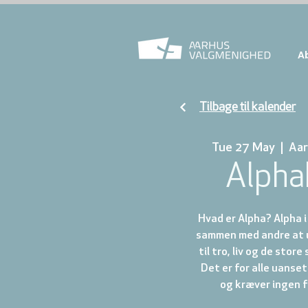
A
Tilbage til kalender
Tue 27 May
  |  
Aar
Alpha
Hvad er Alpha? Alpha i
sammen med andre at u
til tro, liv og de stor
Det er for alle uanse