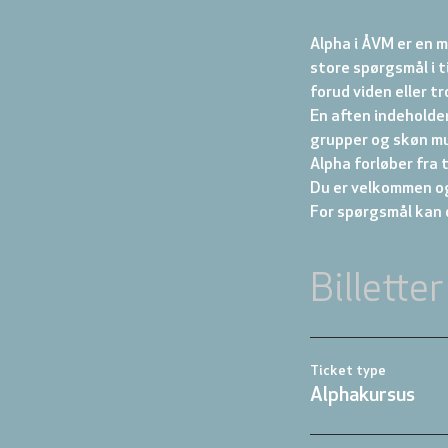
Alpha i ÅVM er en m
store spørgsmål i t
forud viden eller tr
En aften indeholde
grupper og skøn mu
Alpha forløber fra t
Du er velkommen og
For spørgsmål kan 
Billetter
Ticket type
Alphakursus