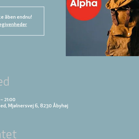
ke åben endnu!
egivenheder
ed
– 21:00
d, Mjølnersvej 6, 8230 Åbyhøj
tet