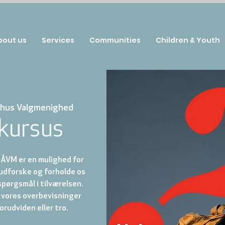
bout us
Services
Communities
Children & Youth
hus Valgmenighed
kursus
 ÅVM er en mulighed for
dforske og forholde os
e spørgsmål i tilværelsen.
t vores overbevisninger