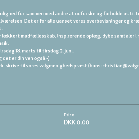
ulighed for sammen med andre at udforske og forholde os til tro
ilværelsen. Det er for alle uanset vores overbevisninger og kræ
o.
r lækkert madfællesskab, inspirerende oplæg, dybe samtaler i 
sik.
irsdag 18. marts til tirsdag 3. juni.
 det er din ven også:-)
du skrive til vores valgmenighedspræst (hans-christian@valg
Price
DKK 0.00