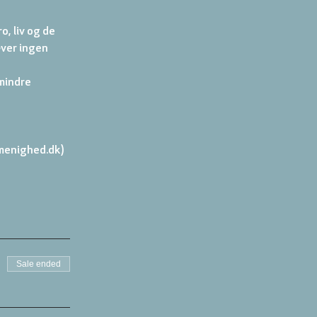
, liv og de 
ver ingen 
mindre 
menighed.dk)
Sale ended