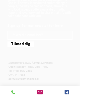
God is! The way Jesus loved and challenged
people, the way he died and rose, shows us
who God is. Jesus offers us a life of faith,
hope, and love. We want to share that life with
each other and with you.
Sign up for our newsletter here
Tilmed dig
Mjølnersvej 6, 8230 Åbyhøj, Denmark
Open: Tuesday-Friday 9:30 - 14:00
Tel: (+45)
8612 2835
Cvr .:
14111638
aarhus@valgmenighed.dk
Constitution
Terms and Conditions