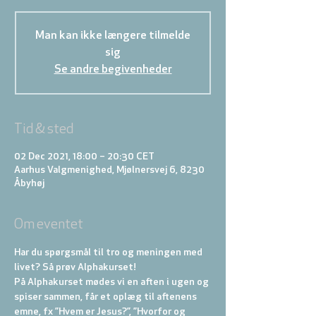
Man kan ikke længere tilmelde
sig
Se andre begivenheder
Tid & sted
02 Dec 2021, 18:00 – 20:30 CET
Aarhus Valgmenighed, Mjølnersvej 6, 8230
Åbyhøj
Om eventet
Har du spørgsmål til tro og meningen med 
livet? Så prøv Alphakurset!
På Alphakurset mødes vi en aften i ugen og 
spiser sammen, får et oplæg til aftenens 
emne, fx ”Hvem er Jesus?”, ”Hvorfor og 