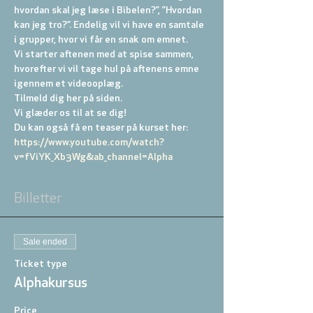
hvordan skal jeg læse i Bibelen?”, ”Hvordan 
kan jeg tro?”. Endelig vil vi have en samtale 
i grupper, hvor vi får en snak om emnet.
Vi starter aftenen med at spise sammen, 
hvorefter vi vil tage hul på aftenens emne 
igennem et videooplæg. 
Tilmeld dig her på siden.
Vi glæder os til at se dig!
Du kan også få en teaser på kurset her: 
https://www.youtube.com/watch?
v=fViYK_Xb3Wg&ab_channel=Alpha
Billetter
Sale ended
Ticket type
Alphakursus
Price