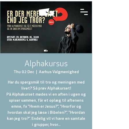
Alphakursus
Thu 02 Dec
  |  
Aarhus Valgmenighed
Har du spørgsmål til tro og meningen med
livet? Så prøv Alphakurset!
På Alphakurset mødes vi en aften i ugen og
spiser sammen, får et oplæg til aftenens
emne, fx ”Hvem er Jesus?”, ”Hvorfor og
hvordan skal jeg læse i Bibelen?”, ”Hvordan
kan jeg tro?”. Endelig vil vi have en samtale
i grupper, hvor...