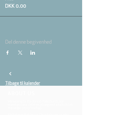
DKK 0.00
Del denne begivenhed
Tilbage til kalender
ABOUT US
We belong to the danish folkchurch, our
members are children, young and adults from
the wider city of Aarhus.
We believe that Jesus Christ shows us who