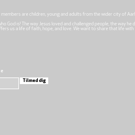
r members are children, young and adults from the wider city of Aar
who God is! The way Jesus loved and challenged people, the way he 
rs us a life of faith, hope, and love. We want to share that life with
re
Tilmed dig