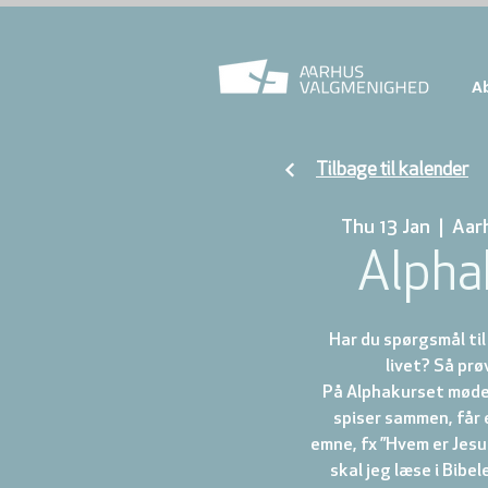
A
Tilbage til kalender
Thu 13 Jan
  |  
Aar
Alpha
Har du spørgsmål ti
livet? Så prø
På Alphakurset mødes
spiser sammen, får 
emne, fx ”Hvem er Jesu
skal jeg læse i Bibel