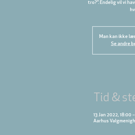
tro?”. Endelig vil vi h
hv
Man kan ikke læn
Se andre b
Tid & st
13 Jan 2022, 18:00 
Aarhus Valgmenighe