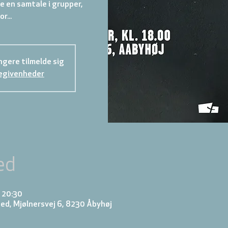
ave en samtale i grupper,
or...
gere tilmelde sig
egivenheder
ed
– 20:30
d, Mjølnersvej 6, 8230 Åbyhøj