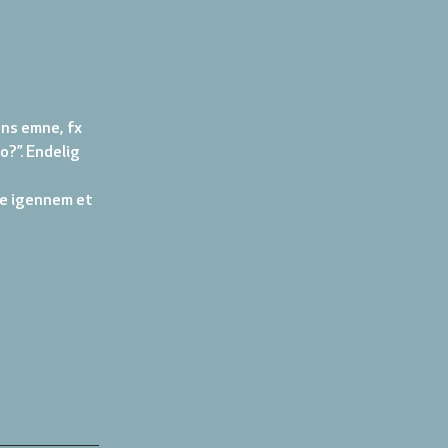
ns emne, fx 
o?”. Endelig 
ne igennem et 