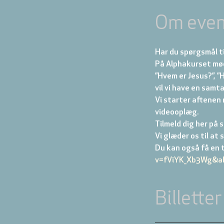
Om even
Har du spørgsmål t
På Alphakurset møde
”Hvem er Jesus?”, ”H
vil vi have en samta
Vi starter aftenen 
videooplæg. 
Tilmeld dig her på s
Vi glæder os til at s
Du kan også få en t
v=fViYK_Xb3Wg&ab
Billetter