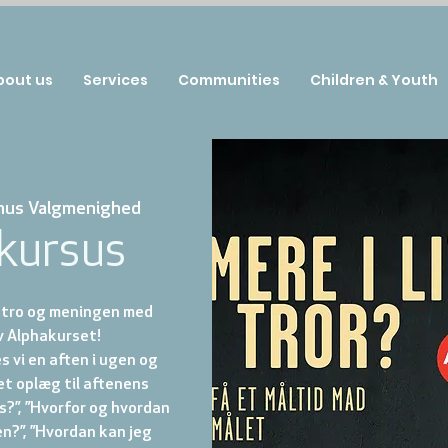
bout us
Services
Communities
Children & Youth
hus Valgmenighed
kursus
l tro og meningen med
v Alphakurset!
 vi en aften i ugen og
et oplæg til aftenens
s?”, ”Hvorfor og hvordan
en?”, ”Hvordan kan jeg