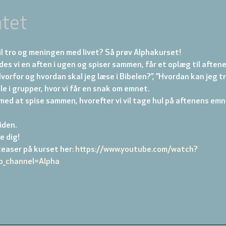
tet
il tro og meningen med livet? Så prøv Alphakurset!
s vi en aften i ugen og spiser sammen, får et oplæg til aftene
vorfor og hvordan skal jeg læse i Bibelen?”, ”Hvordan kan jeg tr
le i grupper, hvor vi får en snak om emnet.
med at spise sammen, hvorefter vi vil tage hul på aftenens em
iden.
e dig!
easer på kurset her: 
https://www.youtube.com/watch?
_channel=Alpha