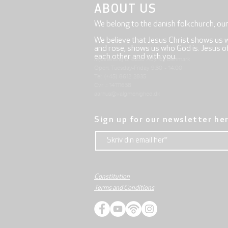
ABOUT US
We belong to the danish folkchurch, ou
We believe that Jesus Christ shows us 
and rose, shows us who God is. Jesus offe
each other and with you.
Mjølnersvej 6, 8230 Åbyhøj, Denmark
Open: Tuesday-Friday 9:30 - 14:00
Tel: (+45) 8612 2835
Cvr .: 14111638
aarhus@valgmenighed.dk
Sign up for our newsletter he
Constitution
Terms and Conditions