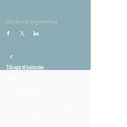
Del denne begivenhed
Tilbage til kalender
ABOUT US
We belong to the danish folkchurch, our
members are children, young and adults from
the wider city of Aarhus.
We believe that Jesus Christ shows us who
God is! The way Jesus loved and challenged
people, the way he died and rose, shows us
who God is. Jesus offers us a life of faith,
hope, and love. We want to share that life with
each other and with you.