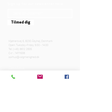
Sign up for our newsletter here
Tilmed dig
Mjølnersvej 6, 8230 Åbyhøj, Denmark
Open: Tuesday-Friday 9:30 - 14:00
Tel: (+45)
8612 2835
Cvr .:
14111638
aarhus@valgmenighed.dk
Constitution
Terms and Conditions
OUR SPONSORS