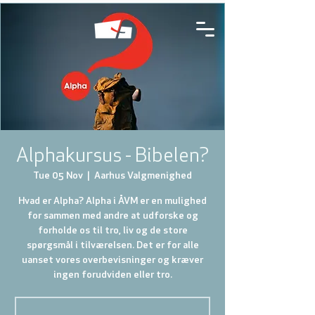
Alphakursus - Bibelen?
Tue 05 Nov
  |  
Aarhus Valgmenighed
Hvad er Alpha? Alpha i ÅVM er en mulighed
for sammen med andre at udforske og
forholde os til tro, liv og de store
spørgsmål i tilværelsen. Det er for alle
uanset vores overbevisninger og kræver