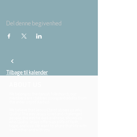
Del denne begivenhed
Tilbage til kalender
ABOUT US
We belong to the danish folkchurch, our
members are children, young and adults from
the wider city of Aarhus.
We believe that Jesus Christ shows us who
God is! The way Jesus loved and challenged
people, the way he died and rose, shows us
who God is. Jesus offers us a life of faith,
hope, and love. We want to share that life with
each other and with you.