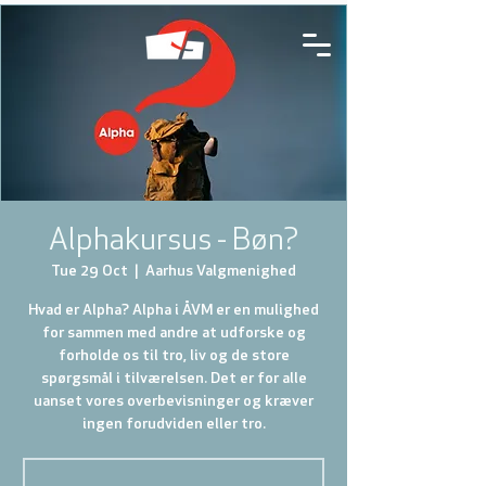
Alphakursus - Bøn?
Tue 29 Oct
  |  
Aarhus Valgmenighed
Hvad er Alpha? Alpha i ÅVM er en mulighed
for sammen med andre at udforske og
forholde os til tro, liv og de store
spørgsmål i tilværelsen. Det er for alle
uanset vores overbevisninger og kræver