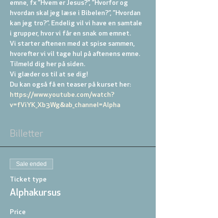
emne, fx ”Hvem er Jesus?”, ”Hvorfor og 
hvordan skal jeg læse i Bibelen?”, ”Hvordan 
kan jeg tro?”. Endelig vil vi have en samtale 
i grupper, hvor vi får en snak om emnet.
Vi starter aftenen med at spise sammen, 
hvorefter vi vil tage hul på aftenens emne. 
Tilmeld dig her på siden.
Vi glæder os til at se dig!
Du kan også få en teaser på kurset her: 
https://www.youtube.com/watch?
v=fViYK_Xb3Wg&ab_channel=Alpha
Billetter
Sale ended
Ticket type
Alphakursus
Price