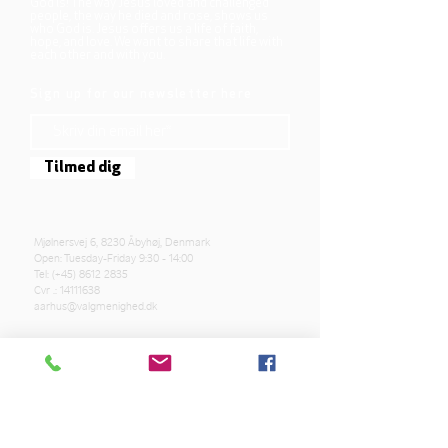
God is! The way Jesus loved and challenged
people, the way he died and rose, shows us
who God is. Jesus offers us a life of faith,
hope, and love. We want to share that life with
each other and with you.
Sign up for our newsletter here
Tilmed dig
Mjølnersvej 6, 8230 Åbyhøj, Denmark
Open: Tuesday-Friday 9:30 - 14:00
Tel: (+45)
8612 2835
Cvr .:
14111638
aarhus@valgmenighed.dk
Constitution
Terms and Conditions