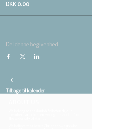
DKK 0.00
Del denne begivenhed
Tilbage til kalender
ABOUT US
We belong to the danish folkchurch, our
members are children, young and adults from
the wider city of Aarhus.
We believe that Jesus Christ shows us who