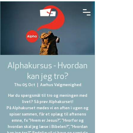
Alphakursus - Hvordan
kan jeg tro?
Thu 05 Oct
  |  
Aarhus Valgmenighed
Har du spørgsmål til tro og meningen med
livet? Så prøv Alphakurset!
På Alphakurset mødes vi en aften i ugen og
spiser sammen, får et oplæg til aftenens
emne, fx ”Hvem er Jesus?”, ”Hvorfor og
hvordan skal jeg læse i Bibelen?”, ”Hvordan