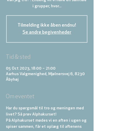
kan jeg tro?”. Endelig vil vi have en samtale
i grupper, hvor...
Tilmelding ikke åben endnu!
Se andre begivenheder
Tid & sted
05 Oct 2023, 18:00 – 21:00
Aarhus Valgmenighed, Mjølnersvej 6, 8230
Åbyhøj
Om eventet
Har du spørgsmål til tro og meningen med 
livet? Så prøv Alphakurset!
På Alphakurset mødes vi en aften i ugen og 
spiser sammen, får et oplæg til aftenens 