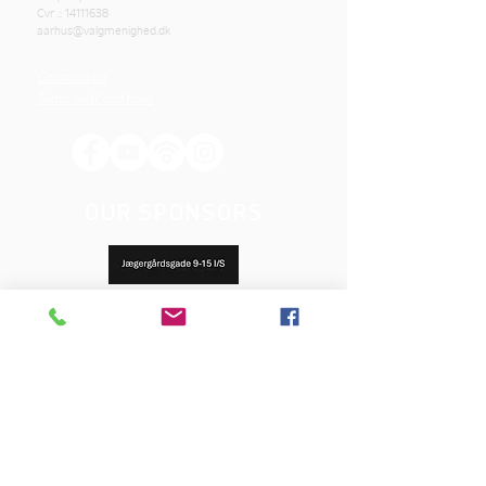
Cvr .:
14111638
aarhus@valgmenighed.dk
Constitution
Terms and Conditions
OUR SPONSORS