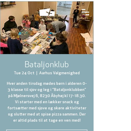
Bataljonklub
Tue 24 Oct
  |  
Aarhus Valgmenighed
Hver anden tirsdag mødes børn i alderen 0-
3 klasse til sjov og leg i ”Bataljonklubben”
på Mjølnersvej 6, 8230 Åbyhøj kl 17-18.30.
Vi starter med en lækker snack og
fortsætter med sjove og skøre aktiviteter
og slutter med at spise pizza sammen. Der
er altid plads til at tage en ven med!