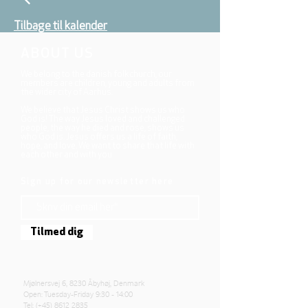
Tilbage til kalender
ABOUT US
We belong to the danish folkchurch, our
members are children, young and adults from
the wider city of Aarhus.
We believe that Jesus Christ shows us who
God is! The way Jesus loved and challenged
people, the way he died and rose, shows us
who God is. Jesus offers us a life of faith,
hope, and love. We want to share that life with
each other and with you.
Sign up for our newsletter here
Tilmed dig
Mjølnersvej 6, 8230 Åbyhøj, Denmark
Open: Tuesday-Friday 9:30 - 14:00
Tel: (+45)
8612 2835