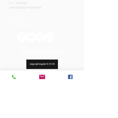
Cvr .:
14111638
aarhus@valgmenighed.dk
Constitution
Terms and Conditions
OUR SPONSORS