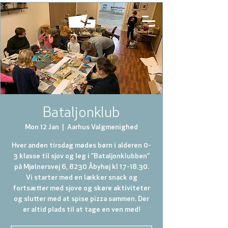
Bataljonklub
Mon 12 Jan
  |  
Aarhus Valgmenighed
Hver anden tirsdag mødes børn i alderen 0-
3 klasse til sjov og leg i ”Bataljonklubben”
på Mjølnersvej 6, 8230 Åbyhøj kl 17-18.30.
Vi starter med en lækker snack og
fortsætter med sjove og skøre aktiviteter
og slutter med at spise pizza sammen. Der
er altid plads til at tage en ven med!