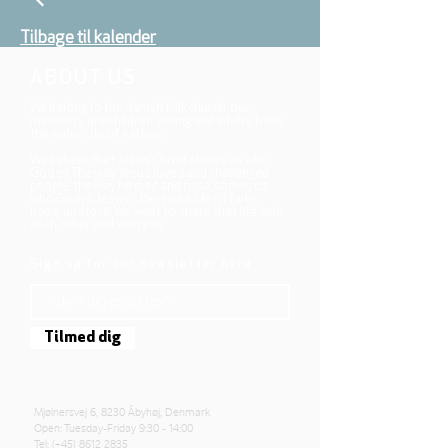
Tilbage til kalender
ABOUT US
We belong to the danish folkchurch, our
members are children, young and adults from
the wider city of Aarhus.
We believe that Jesus Christ shows us who
God is! The way Jesus loved and challenged
people, the way he died and rose, shows us
who God is. Jesus offers us a life of faith,
hope, and love. We want to share that life with
each other and with you.
Sign up for our newsletter here
Tilmed dig
Mjølnersvej 6, 8230 Åbyhøj, Denmark
Open: Tuesday-Friday 9:30 - 14:00
Tel: (+45)
8612 2835