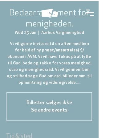
Bedearrangement for
menigheden.
Wed 25 Jan
  |  
Aarhus Valgmenighed
Vi vil gerne invitere til en aften med bøn
for kald af ny præst/ansættelse(r)/
økonomi i ÅVM. Vi vil have fokus på at lytte
til Gud, bede og takke for vores menighed,
stab og menighedsråd. Vi vil gennem bøn
og stilhed søge Gud om ord, billeder mm. til
opmuntring og videregivelse.....
Billetter sælges ikke
Se andre events
Tid & sted