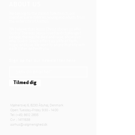
ABOUT US
We belong to the danish folkchurch, our
members are children, young and adults from
the wider city of Aarhus.
We believe that Jesus Christ shows us who
God is! The way Jesus loved and challenged
people, the way he died and rose, shows us
who God is. Jesus offers us a life of faith,
hope, and love. We want to share that life with
each other and with you.
Sign up for our newsletter here
Tilmed dig
Mjølnersvej 6, 8230 Åbyhøj, Denmark
Open: Tuesday-Friday 9:30 - 14:00
Tel: (+45)
8612 2835
Cvr .:
14111638
aarhus@valgmenighed.dk