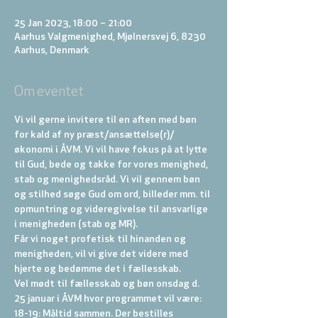
25 Jan 2023, 18:00 – 21:00
Aarhus Valgmenighed, Mjølnersvej 6, 8230
Aarhus, Denmark
Om eventet
Vi vil gerne invitere til en aften med bøn 
for kald af ny præst/ansættelse(r)/
økonomi i ÅVM. Vi vil have fokus på at lytte 
til Gud, bede og takke for vores menighed, 
stab og menighedsråd. Vi vil gennem bøn 
og stilhed søge Gud om ord, billeder mm. til 
opmuntring og videregivelse til ansvarlige 
i menigheden (stab og MR).
Får vi noget profetisk til hinanden og 
menigheden, vil vi give det videre med 
hjerte og bedømme det i fællesskab.
Vel mødt til fællesskab og bøn onsdag d. 
25 januar i ÅVM hvor programmet vil være:
18-19: Måltid sammen. Der bestilles 