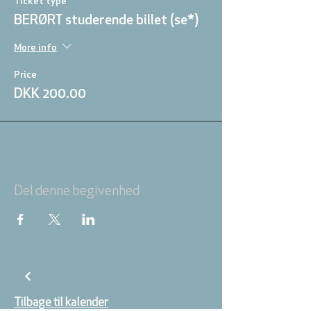
Ticket type
BERØRT studerende billet (se*)
More info
Price
DKK 200.00
Del denne begivenhed
Tilbage til kalender