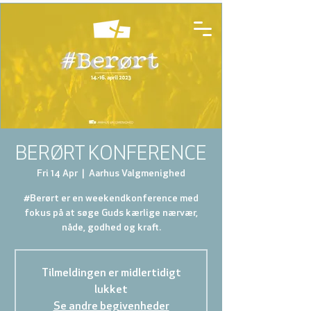
BERØRT KONFERENCE
Fri 14 Apr
  |  
Aarhus Valgmenighed
#Berørt er en weekendkonference med
fokus på at søge Guds kærlige nærvær,
nåde, godhed og kraft.
Tilmeldingen er midlertidigt
lukket
Se andre begivenheder