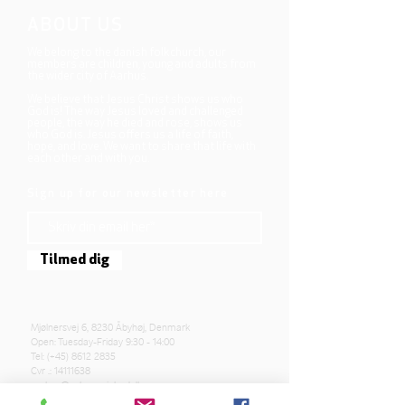
ABOUT US
We belong to the danish folkchurch, our
members are children, young and adults from
the wider city of Aarhus.
We believe that Jesus Christ shows us who
God is! The way Jesus loved and challenged
people, the way he died and rose, shows us
who God is. Jesus offers us a life of faith,
hope, and love. We want to share that life with
each other and with you.
Sign up for our newsletter here
Tilmed dig
Mjølnersvej 6, 8230 Åbyhøj, Denmark
Open: Tuesday-Friday 9:30 - 14:00
Tel: (+45)
8612 2835
Cvr .:
14111638
aarhus@valgmenighed.dk