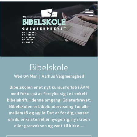
Bibelskole
Wed 09 Mar
  |  
Aarhus Valgmenighed
Bibelskolen er et nyt kursusforløb i ÅVM
med fokus på at fordybe sig i et enkelt
bibelskrift, i denne omgang: Galaterbrevet.
Bibelskolen er bibelundervisning for alle
mellem 16 og 99 år. Det er for dig, uanset
om du er kristen eller nysgerrig, ny i troen
eller granvoksen og vant til kirke.....