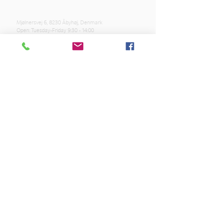
Mjølnersvej 6, 8230 Åbyhøj, Denmark
Open: Tuesday-Friday 9:30 - 14:00
Tel: (+45)
8612 2835
Cvr .:
14111638
aarhus@valgmenighed.dk
Constitution
Terms and Conditions
OUR SPONSORS