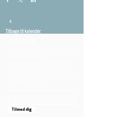
Tilbage til kalender
ABOUT US
We belong to the danish folkchurch, our
members are children, young and adults from
the wider city of Aarhus.
We believe that Jesus Christ shows us who
God is! The way Jesus loved and challenged
people, the way he died and rose, shows us
who God is. Jesus offers us a life of faith,
hope, and love. We want to share that life with
each other and with you.
Sign up for our newsletter here
Tilmed dig