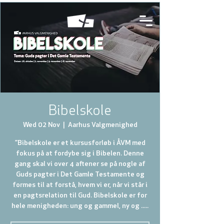
Bibelskole
Wed 02 Nov
  |  
Aarhus Valgmenighed
”Bibelskole er et kursusforløb i ÅVM med
fokus på at fordybe sig i Bibelen. Denne
gang skal vi over 4 aftener se på nogle af
Guds pagter i Det Gamle Testamente og
formes til at forstå, hvem vi er, når vi står i
en pagtsrelation til Gud. Bibelskole er for
hele menigheden: ung og gammel, ny og .....