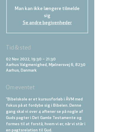
Man kan ikke længere tilmelde
sig
Se andre begivenheder
Tid & sted
02 Nov 2022, 19:30 – 21:30
Aarhus Valgmenighed, Mjølnersvej 6, 8230
Aarhus, Danmark
Om eventet
”Bibelskole er et kursusforløb i ÅVM med 
fokus på at fordybe sig i Bibelen. Denne 
gang skal vi over 4 aftener se på nogle af 
Guds pagter i Det Gamle Testamente og 
formes til at forstå, hvem vi er, når vi står i 
en pagtsrelation til Gud.