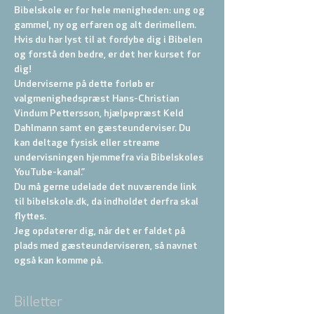
Bibelskole er for hele menigheden: ung og 
gammel, ny og erfaren og alt derimellem. 
Hvis du har lyst til at fordybe dig i Bibelen 
og forstå den bedre, er det her kurset for 
dig!
Underviserne på dette forløb er 
valgmenighedspræst Hans-Christian 
Vindum Pettersson, hjælpepræst Keld 
Dahlmann samt en gæsteunderviser. Du 
kan deltage fysisk eller streame 
undervisningen hjemmefra via Bibelskoles 
YouTube-kanal.”
Du må gerne udelade det nuværende link 
til bibelskole.dk, da indholdet derfra skal 
flyttes.
Jeg opdaterer dig, når det er faldet på 
plads med gæsteunderviseren, så navnet 
også kan komme på.
Billetter