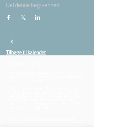
Del denne begivenhed
Tilbage til kalender
ABOUT US
We belong to the danish folkchurch, our
members are children, young and adults from
the wider city of Aarhus.
We believe that Jesus Christ shows us who
God is! The way Jesus loved and challenged
people, the way he died and rose, shows us
who God is. Jesus offers us a life of faith,
hope, and love. We want to share that life with
each other and with you.
Sign up for our newsletter here