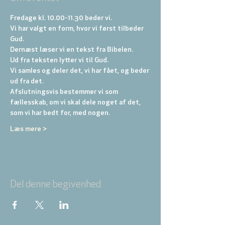
Fredage kl. 10.00-11.30 beder vi. 
Vi har valgt en form, hvor vi først tilbeder 
Gud. 
Dernæst læser vi en tekst fra Bibelen. 
Ud fra teksten lytter vi til Gud. 
Vi samles og deler det, vi har fået, og beder 
ud fra det. 
Afslutningsvis bestemmer vi som 
fællesskab, om vi skal dele noget af det, 
som vi har bedt for, med nogen.
Læs mere >
Del denne begivenhed