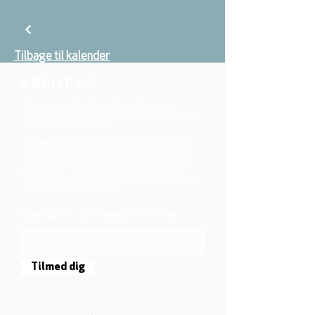
Tilbage til kalender
ABOUT US
We belong to the danish folkchurch, our
members are children, young and adults from
the wider city of Aarhus.
We believe that Jesus Christ shows us who
God is! The way Jesus loved and challenged
people, the way he died and rose, shows us
who God is. Jesus offers us a life of faith,
hope, and love. We want to share that life with
each other and with you.
Sign up for our newsletter here
Tilmed dig