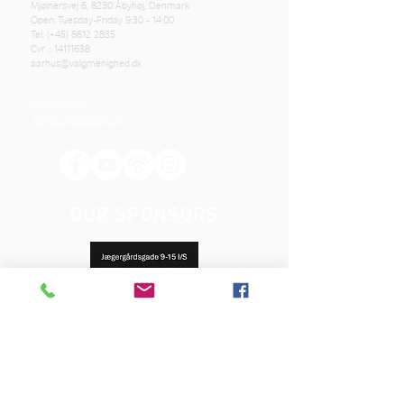
Mjølnersvej 6, 8230 Åbyhøj, Denmark
Open: Tuesday-Friday 9:30 - 14:00
Tel: (+45)
8612 2835
Cvr .:
14111638
aarhus@valgmenighed.dk
Constitution
Terms and Conditions
OUR SPONSORS