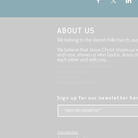
ABOUT US
We belong to the danish folkchurch, ou
We believe that Jesus Christ shows us 
and rose, shows us who God is. Jesus offe
each other and with you.
Mjølnersvej 6, 8230 Åbyhøj, Denmark
Open: Tuesday-Friday 9:30 - 14:00
Tel: (+45) 8612 2835
Cvr .: 14111638
aarhus@valgmenighed.dk
Sign up for our newsletter he
Constitution