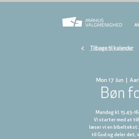
A
Tilbage til kalender
Mon 17 Jun
  |  
Aar
Bøn f
Mandag kl. 15.45-16
Vi starter med at t
læser vi en bibeltekst.
til Gud og deler det, 