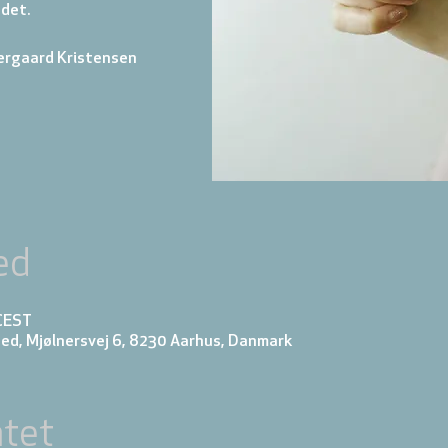
 det.
ergaard Kristensen
ed
 CEST
ed, Mjølnersvej 6, 8230 Aarhus, Danmark
tet