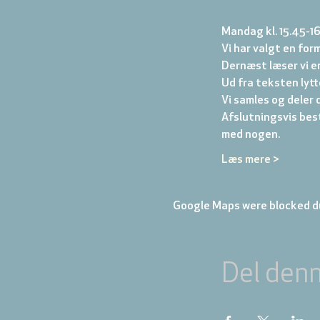
Mandag kl. 15.45-1
Vi har valgt en form
Dernæst læser vi en
Ud fra teksten lytter
Vi samles og deler d
Afslutningsvis best
med nogen.
Læs mere >
Google Maps were blocked du
Del den