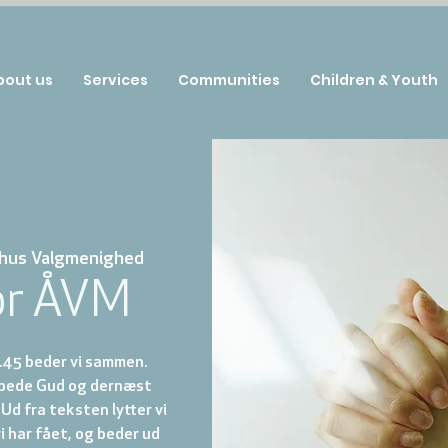
bout us
Services
Communities
Children & Youth
hus Valgmenighed
or ÅVM
.45 beder vi sammen.
ilbede Gud og dernæst
 Ud fra teksten lytter vi
vi har fået, og beder ud