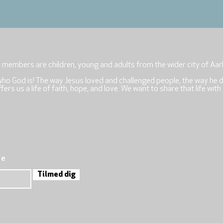
r members are children, young and adults from the wider city of Aar
who God is! The way Jesus loved and challenged people, the way he 
rs us a life of faith, hope, and love. We want to share that life with
re
Tilmed dig