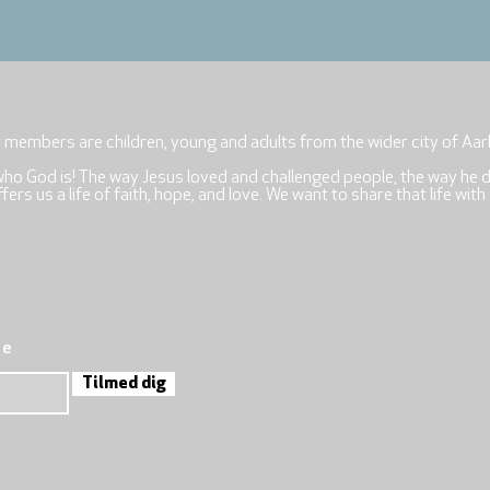
r members are children, young and adults from the wider city of Aar
who God is! The way Jesus loved and challenged people, the way he 
rs us a life of faith, hope, and love. We want to share that life with
re
Tilmed dig