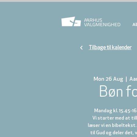
A
Tilbage til kalender
Mon 26 Aug
  |  
Aa
Bøn f
Mandag kl. 15.45-16
Vi starter med at t
læser vi en bibeltekst.
til Gud og deler det, 