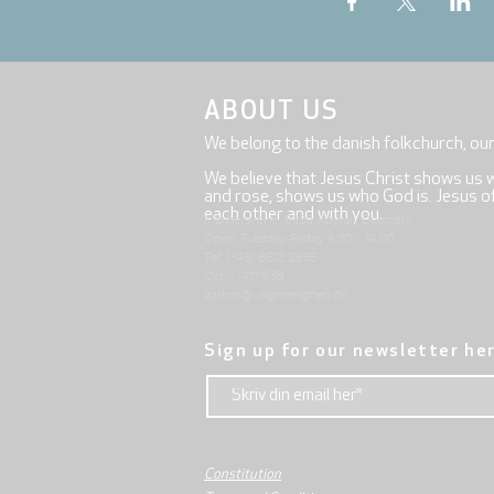
ABOUT US
We belong to the danish folkchurch, ou
We believe that Jesus Christ shows us 
and rose, shows us who God is. Jesus offe
each other and with you.
Mjølnersvej 6, 8230 Åbyhøj, Denmark
Open: Tuesday-Friday 9:30 - 14:00
Tel: (+45) 8612 2835
Cvr .: 14111638
aarhus@valgmenighed.dk
Sign up for our newsletter he
Constitution