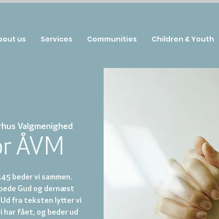
bout us
Services
Communities
Children & Youth
rhus Valgmenighed
or ÅVM
.45 beder vi sammen.
ilbede Gud og dernæst
 Ud fra teksten lytter vi
vi har fået, og beder ud