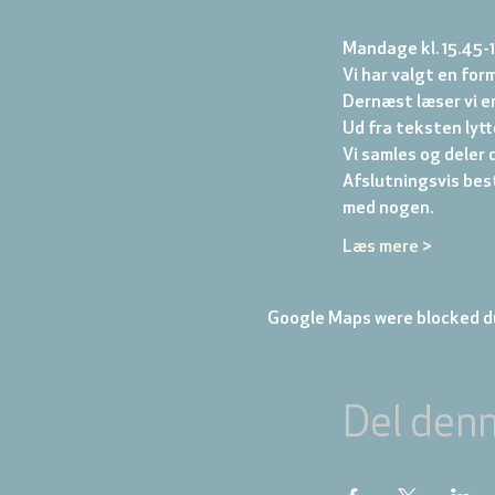
Mandage kl. 15.45-
Vi har valgt en form
Dernæst læser vi en
Ud fra teksten lytter
Vi samles og deler d
Afslutningsvis best
med nogen.
Læs mere >
Google Maps were blocked du
Del den