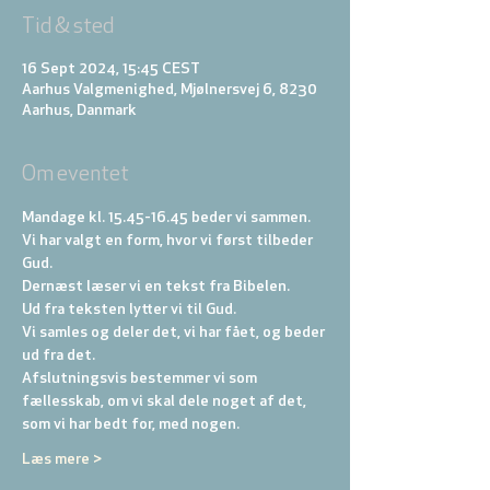
Tid & sted
16 Sept 2024, 15:45 CEST
Aarhus Valgmenighed, Mjølnersvej 6, 8230
Aarhus, Danmark
Om eventet
Mandage kl. 15.45-16.45 beder vi sammen.
Vi har valgt en form, hvor vi først tilbeder 
Gud. 
Dernæst læser vi en tekst fra Bibelen. 
Ud fra teksten lytter vi til Gud. 
Vi samles og deler det, vi har fået, og beder 
ud fra det. 
Afslutningsvis bestemmer vi som 
fællesskab, om vi skal dele noget af det, 
som vi har bedt for, med nogen.
Læs mere >