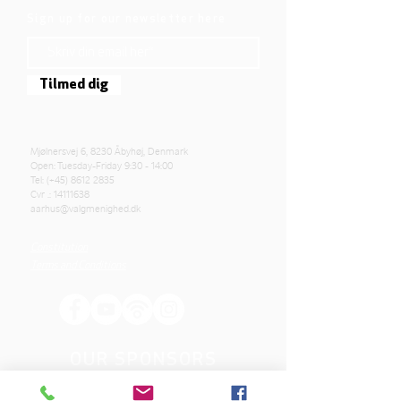
Sign up for our newsletter here
Tilmed dig
Mjølnersvej 6, 8230 Åbyhøj, Denmark
Open: Tuesday-Friday 9:30 - 14:00
Tel: (+45)
8612 2835
Cvr .:
14111638
aarhus@valgmenighed.dk
Constitution
Terms and Conditions
OUR SPONSORS