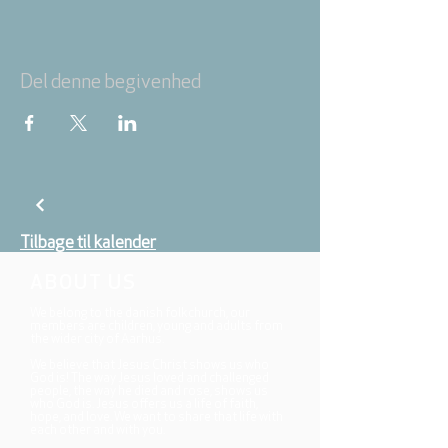
Del denne begivenhed
Tilbage til kalender
ABOUT US
We belong to the danish folkchurch, our
members are children, young and adults from
the wider city of Aarhus.
We believe that Jesus Christ shows us who
God is! The way Jesus loved and challenged
people, the way he died and rose, shows us
who God is. Jesus offers us a life of faith,
hope, and love. We want to share that life with
each other and with you.