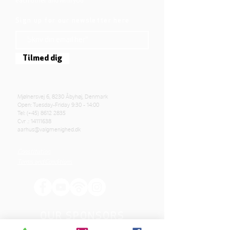
each other and with you.
Sign up for our newsletter here
Tilmed dig
Mjølnersvej 6, 8230 Åbyhøj, Denmark
Open: Tuesday-Friday 9:30 - 14:00
Tel: (+45)
8612 2835
Cvr .:
14111638
aarhus@valgmenighed.dk
Constitution
Terms and Conditions
OUR SPONSORS