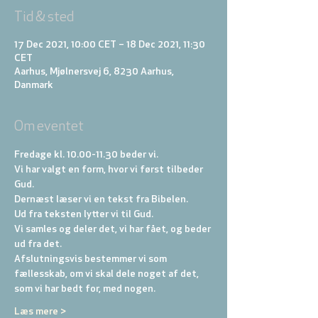
Tid & sted
17 Dec 2021, 10:00 CET – 18 Dec 2021, 11:30
CET
Aarhus, Mjølnersvej 6, 8230 Aarhus,
Danmark
Om eventet
Fredage kl. 10.00-11.30 beder vi. 
Vi har valgt en form, hvor vi først tilbeder 
Gud. 
Dernæst læser vi en tekst fra Bibelen. 
Ud fra teksten lytter vi til Gud. 
Vi samles og deler det, vi har fået, og beder 
ud fra det. 
Afslutningsvis bestemmer vi som 
fællesskab, om vi skal dele noget af det, 
som vi har bedt for, med nogen.
Læs mere >