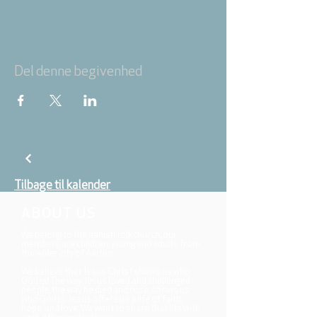
Del denne begivenhed
Tilbage til kalender
ABOUT US
We belong to the danish folkchurch, our
members are children, young and adults from
the wider city of Aarhus.
We believe that Jesus Christ shows us who
God is! The way Jesus loved and challenged
people, the way he died and rose, shows us
who God is. Jesus offers us a life of faith,
hope, and love. We want to share that life with