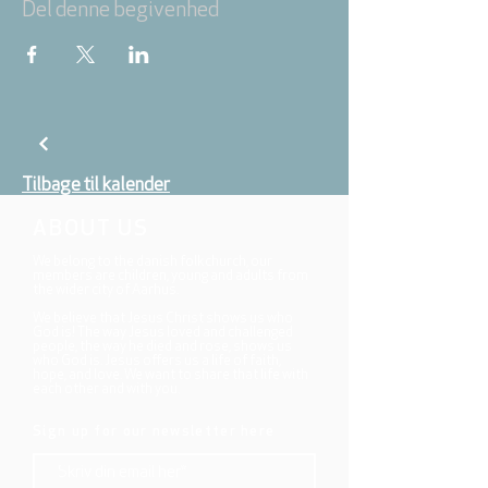
Del denne begivenhed
Tilbage til kalender
ABOUT US
We belong to the danish folkchurch, our
members are children, young and adults from
the wider city of Aarhus.
We believe that Jesus Christ shows us who
God is! The way Jesus loved and challenged
people, the way he died and rose, shows us
who God is. Jesus offers us a life of faith,
hope, and love. We want to share that life with
each other and with you.
Sign up for our newsletter here