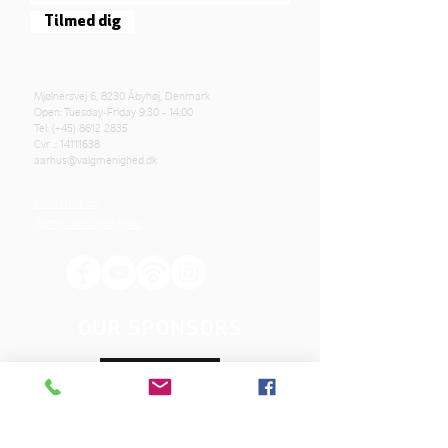
Tilmed dig
Mjølnersvej 6, 8230 Åbyhøj, Denmark
Open: Tuesday-Friday 9:30 - 14:00
Tel: (+45)
8612 2835
Cvr .:
14111638
aarhus@valgmenighed.dk
Constitution
Terms and Conditions
OUR SPONSORS