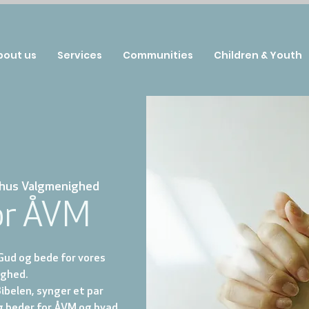
bout us
Services
Communities
Children & Youth
hus Valgmenighed
or ÅVM
Gud og bede for vores
ghed.
Bibelen, synger et par
g beder for ÅVM og hvad