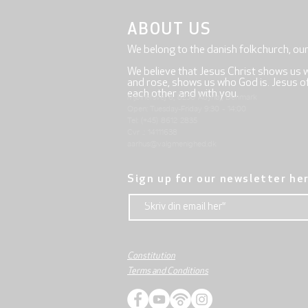
ABOUT US
We belong to the danish folkchurch, ou
We believe that Jesus Christ shows us 
and rose, shows us who God is. Jesus offe
each other and with you.
Mjølnersvej 6, 8230 Åbyhøj, Denmark
Open: Tuesday-Friday 9:30 - 14:00
Tel: (+45) 8612 2835
Cvr .: 14111638
aarhus@valgmenighed.dk
Sign up for our newsletter he
Constitution
Terms and Conditions