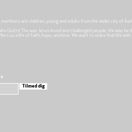
r members are children, young and adults from the wider city of Aar
who God is! The way Jesus loved and challenged people, the way he 
rs us a life of faith, hope, and love. We want to share that life with
re
Tilmed dig