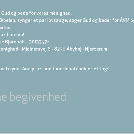
e Gud og bede for vores menighed.
i Bibelen, synger et par lovsange, søger Gud og beder for ÅVM og
jerte.
Duk bare op!
se Bjørnholt - 30133574
enighed - Mjølnersvej 6 - 8230 Åbyhøj - Hjerterum
e to your Analytics and functional cookie settings.
ne begivenhed