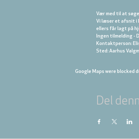
Vær med til at søg
Vi læser et afsnit 
ellers får lagt på h
Ingen tilmelding - 
Kontaktperson: Eli
Sted: Aarhus Valgm
Google Maps were blocked du
Del den