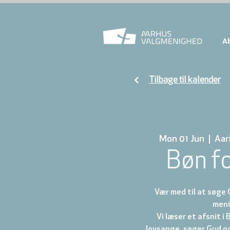
A
Tilbage til kalender
Mon 01 Jun
  |  
Aar
Bøn f
Vær med til at søge 
meni
Vi læser et afsnit i 
lovsange, søger Gud o