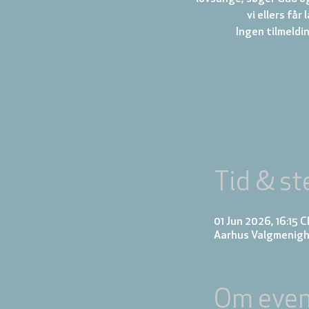
vi ellers får
Tid & st
01 Jun 2026, 16:15 
Aarhus Valgmenigh
Om even