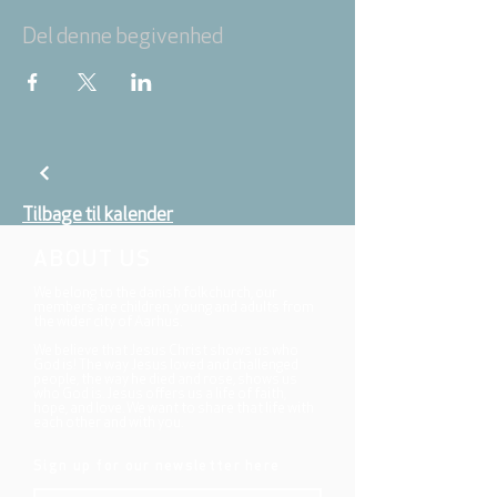
Del denne begivenhed
Tilbage til kalender
ABOUT US
We belong to the danish folkchurch, our
members are children, young and adults from
the wider city of Aarhus.
We believe that Jesus Christ shows us who
God is! The way Jesus loved and challenged
people, the way he died and rose, shows us
who God is. Jesus offers us a life of faith,
hope, and love. We want to share that life with
each other and with you.
Sign up for our newsletter here