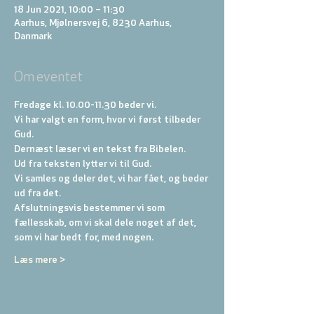
18 Jun 2021, 10:00 – 11:30
Aarhus, Mjølnersvej 6, 8230 Aarhus,
Danmark
Om eventet
Fredage kl. 10.00-11.30 beder vi. 
Vi har valgt en form, hvor vi først tilbeder 
Gud. 
Dernæst læser vi en tekst fra Bibelen. 
Ud fra teksten lytter vi til Gud. 
Vi samles og deler det, vi har fået, og beder 
ud fra det. 
Afslutningsvis bestemmer vi som 
fællesskab, om vi skal dele noget af det, 
som vi har bedt for, med nogen.
Læs mere >