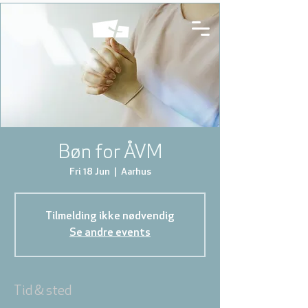
Bøn for ÅVM
Fri 18 Jun
  |  
Aarhus
Tilmelding ikke nødvendig
Se andre events
Tid & sted