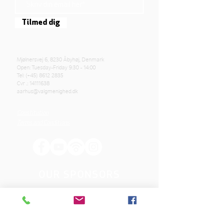
Tilmed dig
Mjølnersvej 6, 8230 Åbyhøj, Denmark
Open: Tuesday-Friday 9:30 - 14:00
Tel: (+45)
8612 2835
Cvr .:
14111638
aarhus@valgmenighed.dk
Constitution
Terms and Conditions
OUR SPONSORS