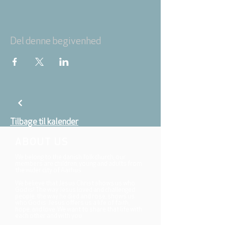
Del denne begivenhed
Tilbage til kalender
ABOUT US
We belong to the danish folkchurch, our
members are children, young and adults from
the wider city of Aarhus.
We believe that Jesus Christ shows us who
God is! The way Jesus loved and challenged
people, the way he died and rose, shows us
who God is. Jesus offers us a life of faith,
hope, and love. We want to share that life with
each other and with you.