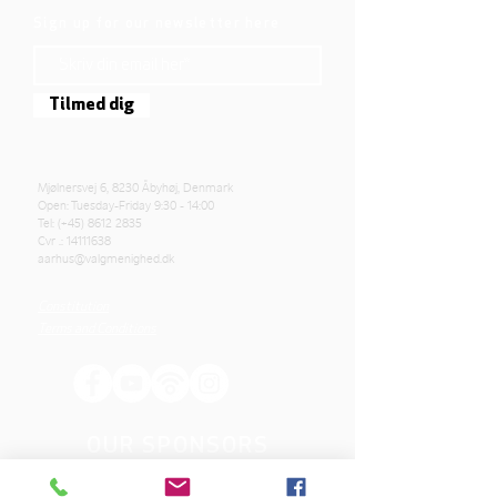
Sign up for our newsletter here
Tilmed dig
Mjølnersvej 6, 8230 Åbyhøj, Denmark
Open: Tuesday-Friday 9:30 - 14:00
Tel: (+45)
8612 2835
Cvr .:
14111638
aarhus@valgmenighed.dk
Constitution
Terms and Conditions
OUR SPONSORS