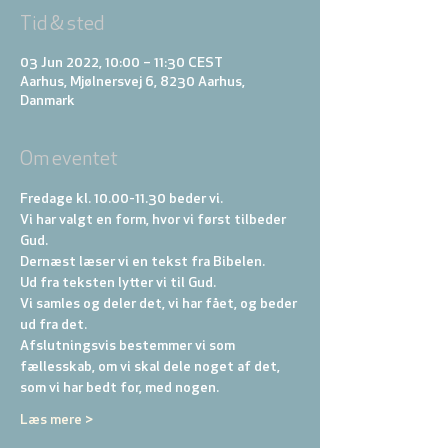
Tid & sted
03 Jun 2022, 10:00 – 11:30 CEST
Aarhus, Mjølnersvej 6, 8230 Aarhus,
Danmark
Om eventet
Fredage kl. 10.00-11.30 beder vi. 
Vi har valgt en form, hvor vi først tilbeder 
Gud. 
Dernæst læser vi en tekst fra Bibelen. 
Ud fra teksten lytter vi til Gud. 
Vi samles og deler det, vi har fået, og beder 
ud fra det. 
Afslutningsvis bestemmer vi som 
fællesskab, om vi skal dele noget af det, 
som vi har bedt for, med nogen.
Læs mere >