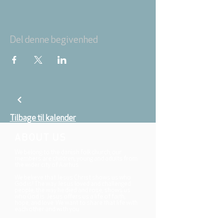
Del denne begivenhed
Tilbage til kalender
ABOUT US
We belong to the danish folkchurch, our
members are children, young and adults from
the wider city of Aarhus.
We believe that Jesus Christ shows us who
God is! The way Jesus loved and challenged
people, the way he died and rose, shows us
who God is. Jesus offers us a life of faith,
hope, and love. We want to share that life with
each other and with you.