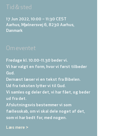
Tid & sted
17 Jun 2022, 10:00 – 11:30 CEST
Aarhus, Mjølnersvej 6, 8230 Aarhus,
Danmark
Om eventet
Fredage kl. 10.00-11.30 beder vi. 
Vi har valgt en form, hvor vi først tilbeder 
Gud. 
Dernæst læser vi en tekst fra Bibelen. 
Ud fra teksten lytter vi til Gud. 
Vi samles og deler det, vi har fået, og beder 
ud fra det. 
Afslutningsvis bestemmer vi som 
fællesskab, om vi skal dele noget af det, 
som vi har bedt for, med nogen.
Læs mere >