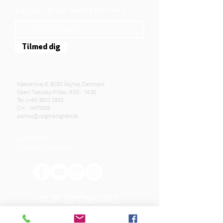
Sign up for our newsletter here
Tilmed dig
Mjølnersvej 6, 8230 Åbyhøj, Denmark
Open: Tuesday-Friday 9:30 - 14:00
Tel: (+45)
8612 2835
Cvr .:
14111638
aarhus@valgmenighed.dk
Constitution
Terms and Conditions
OUR SPONSORS