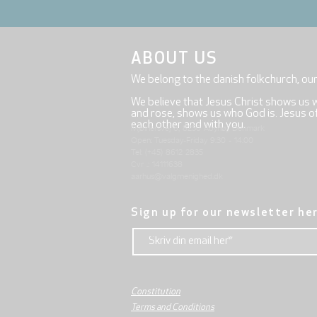
ABOUT US
We belong to the danish folkchurch, ou
We believe that Jesus Christ shows us 
and rose, shows us who God is. Jesus offe
each other and with you.
Mjølnersvej 6, 8230 Åbyhøj, Denmark
Open: Tuesday-Friday 9:30 - 14:00
Tel: (+45) 8612 2835
Cvr .: 14111638
aarhus@valgmenighed.dk
Sign up for our newsletter he
Constitution
Terms and Conditions