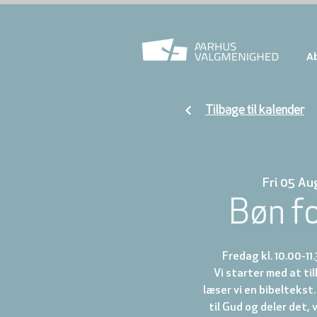
A
Tilbage til kalender
Fri 05 Au
Bøn f
Fredag kl. 10.00-11
Vi starter med at t
læser vi en bibeltekst.
til Gud og deler det, 