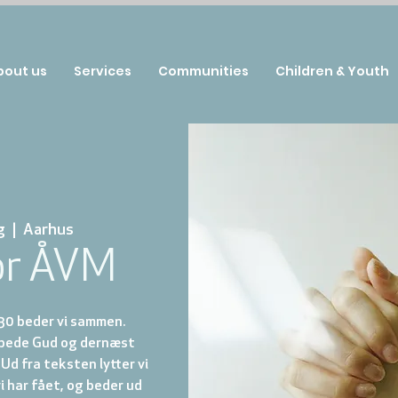
bout us
Services
Communities
Children & Youth
g
  |  
Aarhus
or ÅVM
.30 beder vi sammen.
ilbede Gud og dernæst
 Ud fra teksten lytter vi
vi har fået, og beder ud