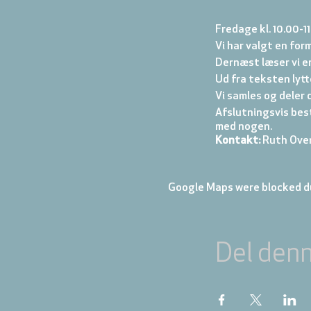
Fredage kl. 10.00-11
Vi har valgt en form
Dernæst læser vi en
Ud fra teksten lytte
Vi samles og deler d
Afslutningsvis best
med nogen.
Kontakt:
Ruth Over
Google Maps were blocked du
Del den