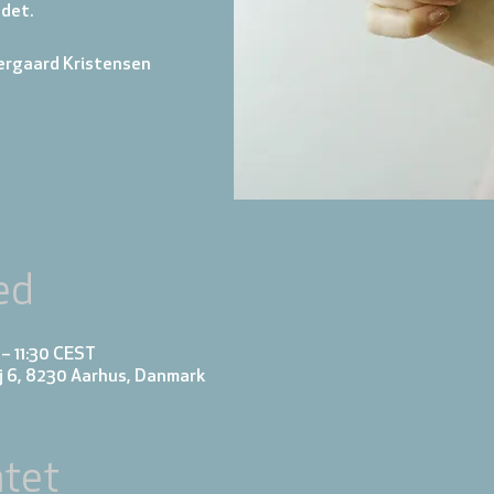
 det.
ergaard Kristensen
ed
– 11:30 CEST
j 6, 8230 Aarhus, Danmark
tet