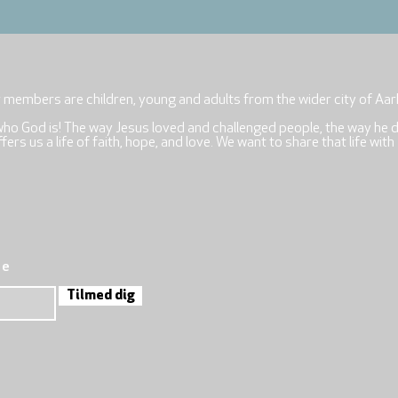
r members are children, young and adults from the wider city of Aar
who God is! The way Jesus loved and challenged people, the way he 
rs us a life of faith, hope, and love. We want to share that life with
re
Tilmed dig