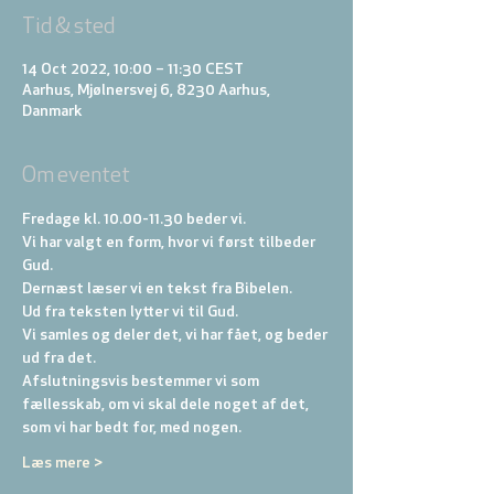
Tid & sted
14 Oct 2022, 10:00 – 11:30 CEST
Aarhus, Mjølnersvej 6, 8230 Aarhus,
Danmark
Om eventet
Fredage kl. 10.00-11.30 beder vi. 
Vi har valgt en form, hvor vi først tilbeder 
Gud. 
Dernæst læser vi en tekst fra Bibelen. 
Ud fra teksten lytter vi til Gud. 
Vi samles og deler det, vi har fået, og beder 
ud fra det. 
Afslutningsvis bestemmer vi som 
fællesskab, om vi skal dele noget af det, 
som vi har bedt for, med nogen.
Læs mere >