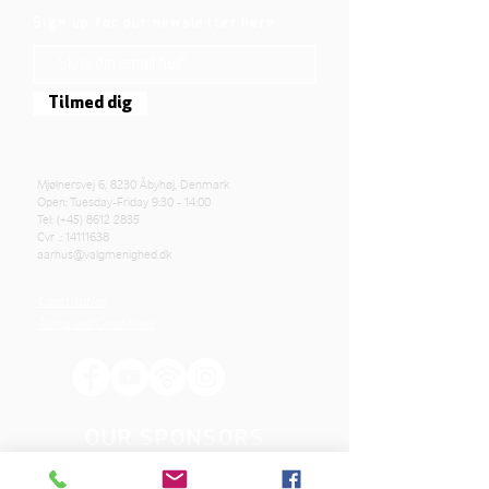
Sign up for our newsletter here
Tilmed dig
Mjølnersvej 6, 8230 Åbyhøj, Denmark
Open: Tuesday-Friday 9:30 - 14:00
Tel: (+45)
8612 2835
Cvr .:
14111638
aarhus@valgmenighed.dk
Constitution
Terms and Conditions
OUR SPONSORS