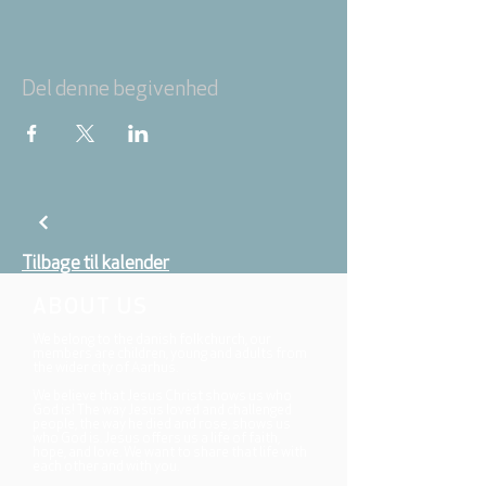
Del denne begivenhed
Tilbage til kalender
ABOUT US
We belong to the danish folkchurch, our
members are children, young and adults from
the wider city of Aarhus.
We believe that Jesus Christ shows us who
God is! The way Jesus loved and challenged
people, the way he died and rose, shows us
who God is. Jesus offers us a life of faith,
hope, and love. We want to share that life with
each other and with you.