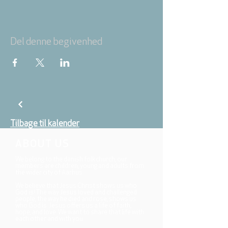
Del denne begivenhed
Tilbage til kalender
ABOUT US
We belong to the danish folkchurch, our
members are children, young and adults from
the wider city of Aarhus.
We believe that Jesus Christ shows us who
God is! The way Jesus loved and challenged
people, the way he died and rose, shows us
who God is. Jesus offers us a life of faith,
hope, and love. We want to share that life with
each other and with you.