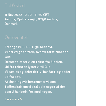
Tid & sted
11 Nov 2022, 10:00 – 11:30 CET
Aarhus, Mjølnersvej 6, 8230 Aarhus,
Danmark
Om eventet
Fredage kl. 10.00-11.30 beder vi. 
Vi har valgt en form, hvor vi først tilbeder 
Gud. 
Dernæst læser vi en tekst fra Bibelen. 
Ud fra teksten lytter vi til Gud. 
Vi samles og deler det, vi har fået, og beder 
ud fra det. 
Afslutningsvis bestemmer vi som 
fællesskab, om vi skal dele noget af det, 
som vi har bedt for, med nogen.
Læs mere >