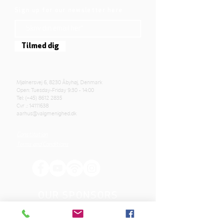
Sign up for our newsletter here
Tilmed dig
Mjølnersvej 6, 8230 Åbyhøj, Denmark
Open: Tuesday-Friday 9:30 - 14:00
Tel: (+45)
8612 2835
Cvr .:
14111638
aarhus@valgmenighed.dk
Constitution
Terms and Conditions
OUR SPONSORS