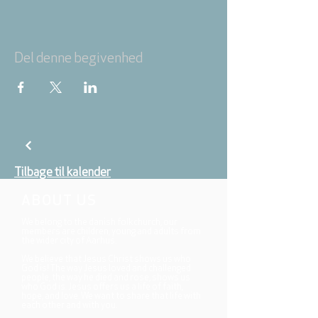
Del denne begivenhed
Tilbage til kalender
ABOUT US
We belong to the danish folkchurch, our
members are children, young and adults from
the wider city of Aarhus.
We believe that Jesus Christ shows us who
God is! The way Jesus loved and challenged
people, the way he died and rose, shows us
who God is. Jesus offers us a life of faith,
hope, and love. We want to share that life with
each other and with you.