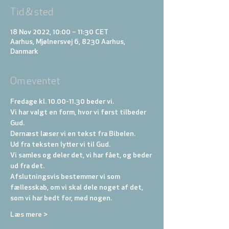
Tid & sted
18 Nov 2022, 10:00 – 11:30 CET
Aarhus, Mjølnersvej 6, 8230 Aarhus,
Danmark
Om eventet
Fredage kl. 10.00-11.30 beder vi. 
Vi har valgt en form, hvor vi først tilbeder 
Gud. 
Dernæst læser vi en tekst fra Bibelen. 
Ud fra teksten lytter vi til Gud. 
Vi samles og deler det, vi har fået, og beder 
ud fra det. 
Afslutningsvis bestemmer vi som 
fællesskab, om vi skal dele noget af det, 
som vi har bedt for, med nogen.
Læs mere >