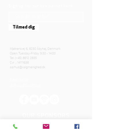
Sign up for our newsletter here
Tilmed dig
Mjølnersvej 6, 8230 Åbyhøj, Denmark
Open: Tuesday-Friday 9:30 - 14:00
Tel: (+45)
8612 2835
Cvr .:
14111638
aarhus@valgmenighed.dk
Constitution
Terms and Conditions
OUR SPONSORS